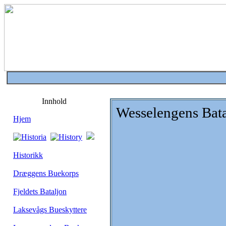
Innhold
Wesselengens Bata
Hjem
Historikk
Dræggens Buekorps
Fjeldets Bataljon
Laksevågs Bueskyttere