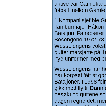
aktive var Gamlekarer
fotball mellom Gamle
1 Kompani sjef ble Gu
Tamburmajor Håkon M
Bataljon. Fanebærer J
Sesongene 1972-73 bl
Wesselengens vokste 
gutter marsjerte på 
nye uniformer med bl
Wesselengens har hol
har korpset fått et 
Bataljoner. I 1998 fe
gikk med fly til Dan
besøkt og guttene so
dagen regne det, men