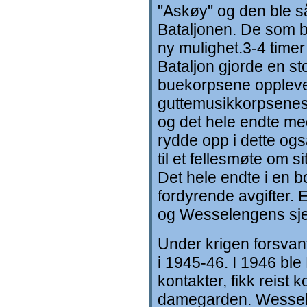
"Askøy" og den ble så 
Bataljonen. De som bl
ny mulighet.3-4 time
Bataljon gjorde en st
buekorpsene oppleve 
guttemusikkorpsenes 
og det hele endte me
rydde opp i dette og
til et fellesmøte om
Det hele endte i en 
fordyrende avgifter. 
og Wesselengens sjef
Under krigen forsvant
i 1945-46.
I 1946 ble 
kontakter, fikk reist
damegarden. Wesselen