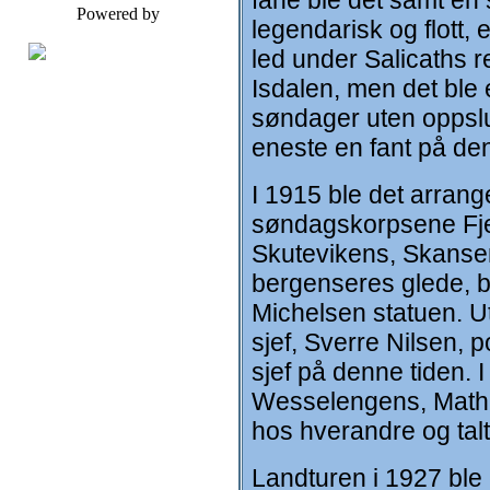
fane ble det samt en
Powered by
legendarisk og flott
led under Salicaths r
Isdalen, men det ble e
søndager uten oppslut
eneste en fant på den
I 1915 ble det arrang
søndagskorpsene Fje
Skutevikens, Skansen
bergenseres glede, bl
Michelsen statuen. 
sjef, Sverre Nilsen, 
sjef på denne tiden. 
Wesselengens, Mathis
hos hverandre og tal
Landturen i 1927 ble 