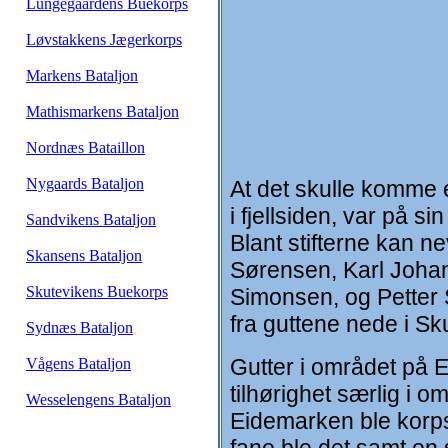
Lungegaardens Buekorps
Løvstakkens Jægerkorps
Markens Bataljon
Mathismarkens Bataljon
Nordnæs Bataillon
Nygaards Bataljon
At det skulle komme 
i fjellsiden, var på s
Sandvikens Bataljon
Blant stifterne kan 
Skansens Bataljon
Sørensen, Karl Joha
Skutevikens Buekorps
Simonsen, og Petter Sj
fra guttene nede i Sk
Sydnæs Bataljon
Gutter i området på 
Vågens Bataljon
tilhørighet særlig i 
Wesselengens Bataljon
Eidemarken ble korpse