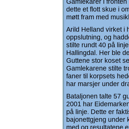
Gamlekarer i fronten 
dette et flott skue i
møtt fram med musik
Arild Helland virket i 
oppslutning, og had
stilte rundt 40 på linj
Hallingdal. Her ble de
Guttene stor koset s
Gamlekarene stilte t
faner til korpsets he
har marsjer under dr
Bataljonen talte 57 g
2001 har Eidemarkens
på linje. Dette er fak
bajonettgjeng under 
med og resultatene er