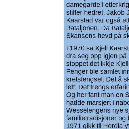
damegarde i etterkrig
stifter hedret. Jakob
Kaarstad var også etter
Bataljonen. Da Batal
Skansens hevd på sk
I 1970 sa Kjell Kaars
dra seg opp igjen på
stoppet det ikkje Kje
Penger ble samlet in
kretsfengsel. Det å sk
lett. Det trengs erfar
Og her fant man en 
hadde marsjert i nabo
Wesselengens nye sje
familietradisjoner og
1971 gikk til Herdla