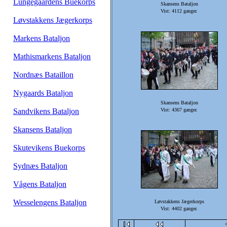
Lungegaardens Buekorps
Skansens Bataljon
Vist: 4112 ganger.
Løvstakkens Jægerkorps
Markens Bataljon
Mathismarkens Bataljon
Nordnæs Bataillon
Nygaards Bataljon
Skansens Bataljon
Sandvikens Bataljon
Vist: 4367 ganger.
Skansens Bataljon
Skutevikens Buekorps
Sydnæs Bataljon
Vågens Bataljon
Wesselengens Bataljon
Løvstakkens Jægerkorps
Vist: 4402 ganger.