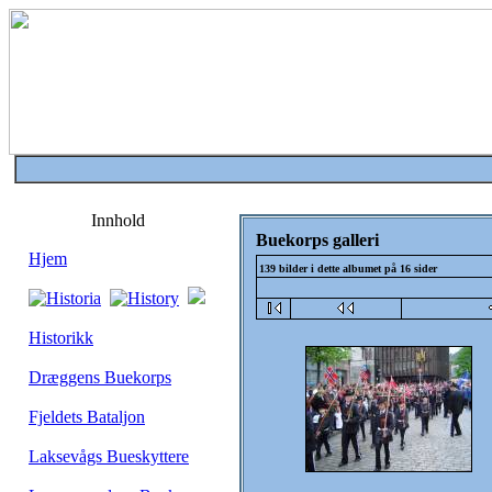
Innhold
Buekorps galleri
Hjem
139 bilder i dette albumet på 16 sider
Historikk
Dræggens Buekorps
Fjeldets Bataljon
Laksevågs Bueskyttere