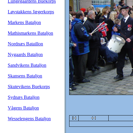
Lungegaardens Buekorps
Løvstakkens Jægerkorps
Markens Bataljon
Mathismarkens Bataljon
Nordnæs Bataillon
Nygaards Bataljon
Sandvikens Bataljon
Skansens Bataljon
Skutevikens Buekorps
Sydnæs Bataljon
Vågens Bataljon
Wesselengens Bataljon