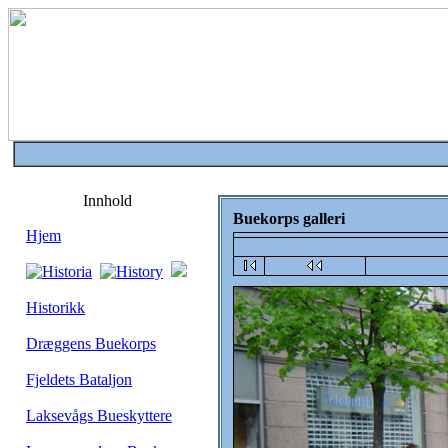
Innhold
Buekorps galleri
Hjem
Historikk
Dræggens Buekorps
Fjeldets Bataljon
Laksevågs Bueskyttere