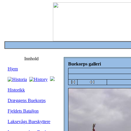
Innhold
Buekorps galleri
Hjem
Historikk
Dræggens Buekorps
Fjeldets Bataljon
Laksevågs Bueskyttere