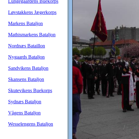
Lungegaardens Buekorps
Løvstakkens Jægerkorps
Markens Bataljon
Mathismarkens Bataljon
Nordnæs Bataillon
Nygaards Bataljon
Sandvikens Bataljon
Skansens Bataljon
Skutevikens Buekorps
Sydnæs Bataljon
Vågens Bataljon
Wesselengens Bataljon