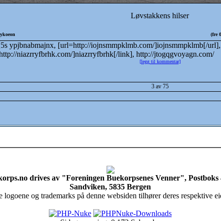
Løvstakkens hilser
ykoeon
(fre
s ypjbnabmajnx, [url=http://iojnsmmpklmb.com/]iojnsmmpklmb[/url],
http://niazrryfbrhk.com/]niazrryfbrhk[/link], http://jtogqgvoyagn.com/
[legg til kommentar]
3 av 75
orps.no drives av "Foreningen Buekorpsenes Venner", Postboks
Sandviken, 5835 Bergen
e logoene og trademarks på denne websiden tilhører deres respektive ei