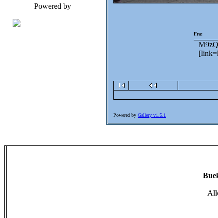
Powered by
Fra:
M9zQ5
[link=
Powered by
Gallery v1.5.1
Buek
All