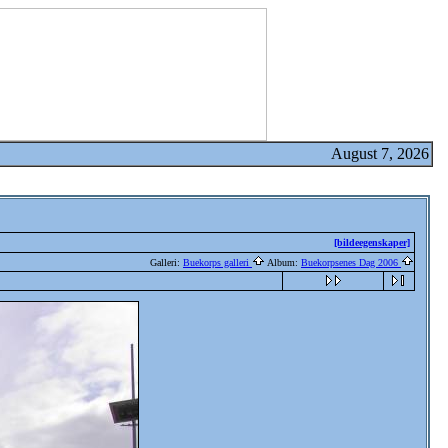
August 7, 2026
[bildeegenskaper]
Galleri:
Buekorps galleri
Album:
Buekorpsenes Dag 2006