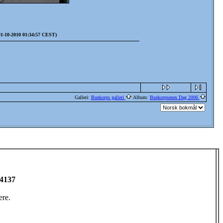
 01-10-2010 01:34:57 CEST)
Galleri:
Buekorps galleri
Album:
Buekorpsenes Dag 2006
 4137
ere.