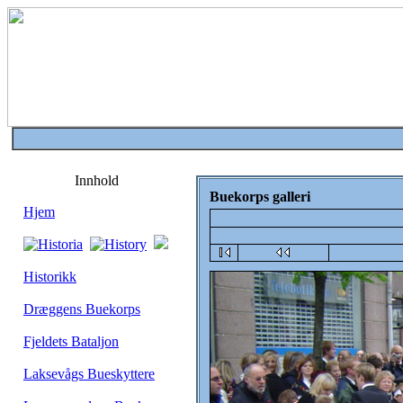
Innhold
Buekorps galleri
Hjem
Historikk
Dræggens Buekorps
Fjeldets Bataljon
Laksevågs Bueskyttere