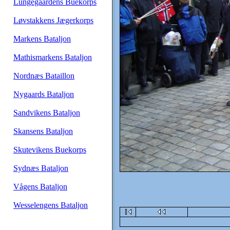
Lungegaardens Buekorps
Løvstakkens Jægerkorps
Markens Bataljon
Mathismarkens Bataljon
Nordnæs Bataillon
Nygaards Bataljon
Sandvikens Bataljon
Skansens Bataljon
Skutevikens Buekorps
Sydnæs Bataljon
Vågens Bataljon
Wesselengens Bataljon