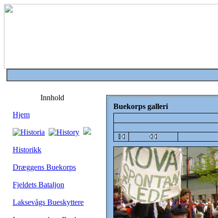
Innhold
Buekorps galleri
Hjem
Historikk
Dræggens Buekorps
Fjeldets Bataljon
Laksevågs Bueskyttere