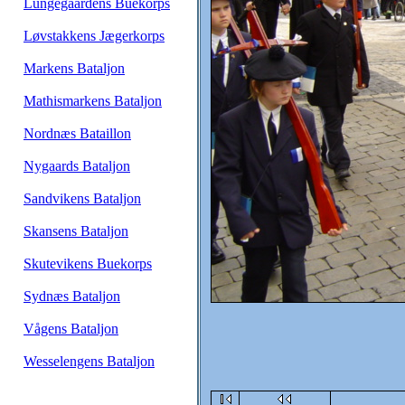
Lungegaardens Buekorps
Løvstakkens Jægerkorps
Markens Bataljon
Mathismarkens Bataljon
Nordnæs Bataillon
Nygaards Bataljon
Sandvikens Bataljon
Skansens Bataljon
Skutevikens Buekorps
Sydnæs Bataljon
Vågens Bataljon
Wesselengens Bataljon