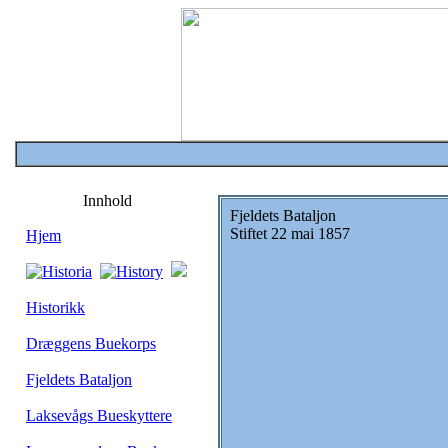
Innhold
Fjeldets Bataljon
Stiftet 22 mai 1857
Hjem
Historikk
Dræggens Buekorps
Fjeldets Bataljon
Laksevågs Bueskyttere