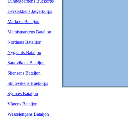
Lungegaardens Buekorps
Løvstakkens Jægerkorps
Markens Bataljon
Mathismarkens Bataljon
Nordnæs Bataillon
Nygaards Bataljon
Sandvikens Bataljon
Skansens Bataljon
Skutevikens Buekorps
Sydnæs Bataljon
Vågens Bataljon
Wesselengens Bataljon