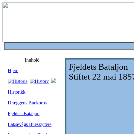
Innhold
Fjeldets Bataljon
Hjem
Stiftet 22 mai 185
Historikk
Dræggens Buekorps
Fjeldets Bataljon
Laksevågs Bueskyttere