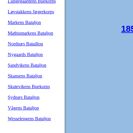
Lungegaardens Buekorps
Løvstakkens Jægerkorps
Markens Bataljon
18
Mathismarkens Bataljon
Nordnæs Bataillon
Nygaards Bataljon
Sandvikens Bataljon
Skansens Bataljon
Skutevikens Buekorps
Sydnæs Bataljon
Vågens Bataljon
Wesselengens Bataljon