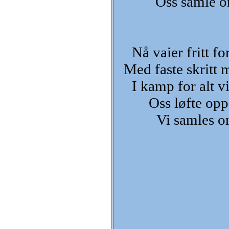
Oss samle o
Nå vaier fritt f
Med faste skritt m
I kamp for alt v
Oss løfte opp
Vi samles o