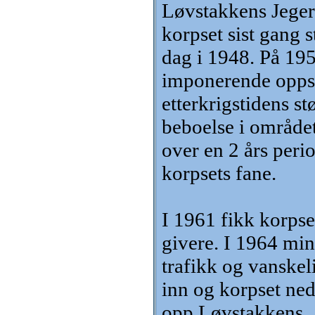
Løvstakkens Jegerk
korpset sist gang s
dag i 1948. På 195
imponerende oppsl
etterkrigstidens s
beboelse i området 
over en 2 års peri
korpsets fane.
I 1961 fikk korps
givere. I 1964 min
trafikk og vanskeli
inn og korpset ned
opp Løvstakkens.