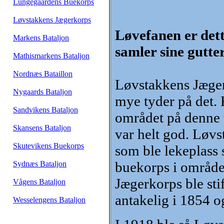
Lungegaardens Buekorps
Løvstakkens Jægerkorps
Løvefanen er dett
Markens Bataljon
samler sine gutte
Mathismarkens Bataljon
Nordnæs Bataillon
Løvstakkens Jægerk
Nygaards Bataljon
mye tyder på det.
Sandvikens Bataljon
området på denne t
Skansens Bataljon
var helt god. Løv
Skutevikens Buekorps
som ble lekeplass 
buekorps i område
Sydnæs Bataljon
Jægerkorps ble stif
Vågens Bataljon
antakelig i 1854 o
Wesselengens Bataljon