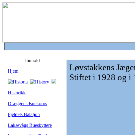
Innhold
Løvstakkens Jæge
Hjem
Stiftet i 1928 og i
Historikk
Dræggens Buekorps
Fjeldets Bataljon
Laksevågs Bueskyttere