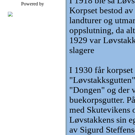
I 1918 ble så Løvs
Powered by
Korpset bestod av
landturer og utmar
oppslutning, da alt
1929 var Løvstakk
slagere
I 1930 får korpset
"Løvstakksgutten".
"Dongen" og der va
buekorpsgutter. På 
med Skutevikens o
Løvstakkens sin e
av Sigurd Steffens