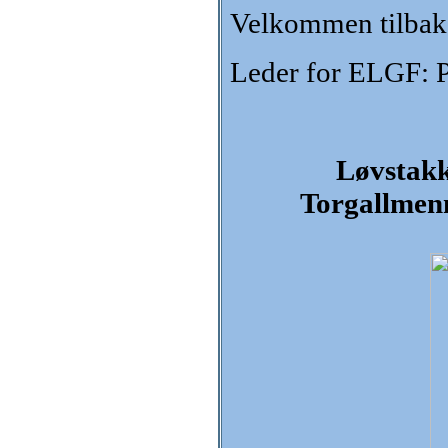
Velkommen tilbake
Leder for ELGF: P
Løvstakk
Torgallmen