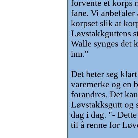
forvente et korps 
fane. Vi anbefaler 
korpset slik at ko
Løvstakkguttens s
Walle synges det k
inn."
Det heter seg klar
varemerke og en bu
forandres. Det kan
Løvstakksgutt og s
dag i dag. "- Dette
til å renne for Løv