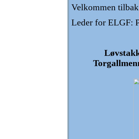
Velkommen tilbake
Leder for ELGF: P
Løvstakk
Torgallmen