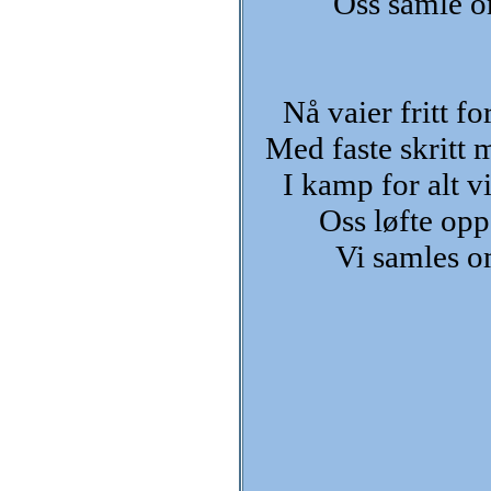
Oss samle o
Nå vaier fritt f
Med faste skritt m
I kamp for alt v
Oss løfte opp
Vi samles o