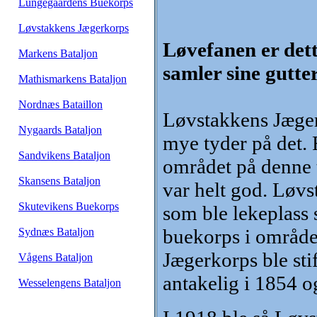
Lungegaardens Buekorps
Løvstakkens Jægerkorps
Løvefanen er dett
Markens Bataljon
samler sine gutte
Mathismarkens Bataljon
Nordnæs Bataillon
Løvstakkens Jægerk
Nygaards Bataljon
mye tyder på det.
Sandvikens Bataljon
området på denne t
Skansens Bataljon
var helt god. Løv
Skutevikens Buekorps
som ble lekeplass 
buekorps i område
Sydnæs Bataljon
Jægerkorps ble stif
Vågens Bataljon
antakelig i 1854 o
Wesselengens Bataljon