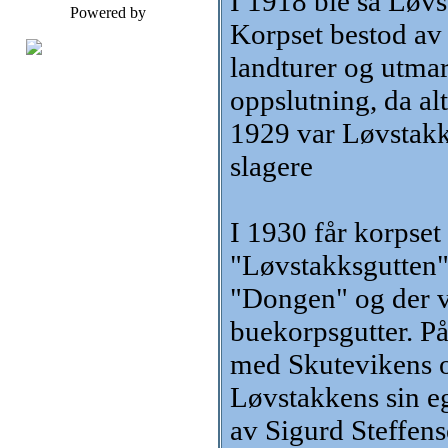
I 1918 ble så Løvs
Powered by
Korpset bestod av
landturer og utmar
oppslutning, da alt
1929 var Løvstakk
slagere
I 1930 får korpset
"Løvstakksgutten".
"Dongen" og der va
buekorpsgutter. På 
med Skutevikens o
Løvstakkens sin e
av Sigurd Steffens