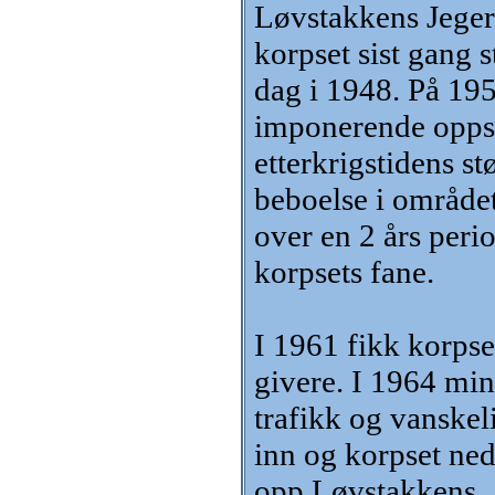
Løvstakkens Jegerk
korpset sist gang s
dag i 1948. På 195
imponerende oppsl
etterkrigstidens s
beboelse i området 
over en 2 års peri
korpsets fane.
I 1961 fikk korps
givere. I 1964 min
trafikk og vanskeli
inn og korpset ned
opp Løvstakkens.