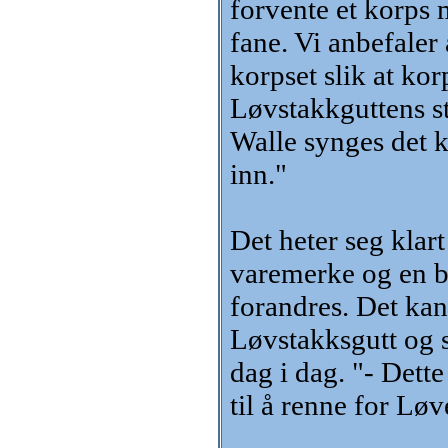
forvente et korps 
fane. Vi anbefaler 
korpset slik at ko
Løvstakkguttens s
Walle synges det k
inn."
Det heter seg klar
varemerke og en bu
forandres. Det kan
Løvstakksgutt og s
dag i dag. "- Dette
til å renne for Løv