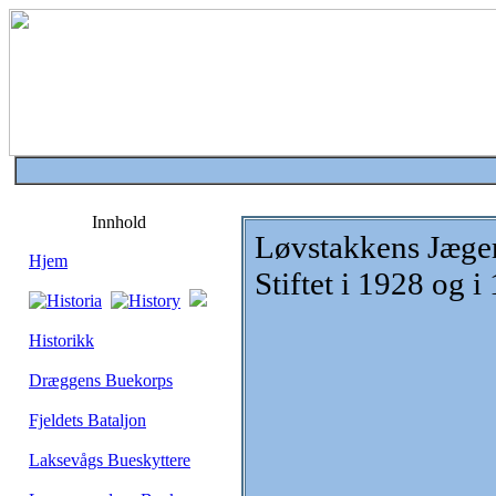
Innhold
Løvstakkens Jæge
Hjem
Stiftet i 1928 og i
Historikk
Dræggens Buekorps
Fjeldets Bataljon
Laksevågs Bueskyttere