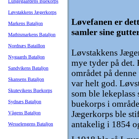
Lungegaardens Buekorps
Løvstakkens Jægerkorps
Løvefanen er dett
Markens Bataljon
samler sine gutte
Mathismarkens Bataljon
Nordnæs Bataillon
Løvstakkens Jægerk
Nygaards Bataljon
mye tyder på det.
Sandvikens Bataljon
området på denne t
Skansens Bataljon
var helt god. Løv
Skutevikens Buekorps
som ble lekeplass 
buekorps i område
Sydnæs Bataljon
Jægerkorps ble stif
Vågens Bataljon
antakelig i 1854 o
Wesselengens Bataljon