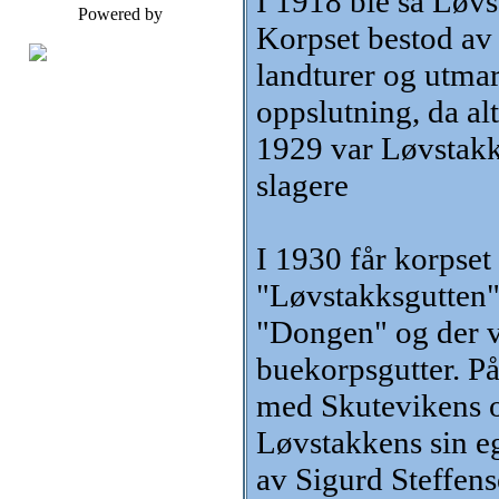
I 1918 ble så Løvs
Powered by
Korpset bestod av
landturer og utmar
oppslutning, da alt
1929 var Løvstakk
slagere
I 1930 får korpset
"Løvstakksgutten".
"Dongen" og der va
buekorpsgutter. På 
med Skutevikens o
Løvstakkens sin e
av Sigurd Steffens