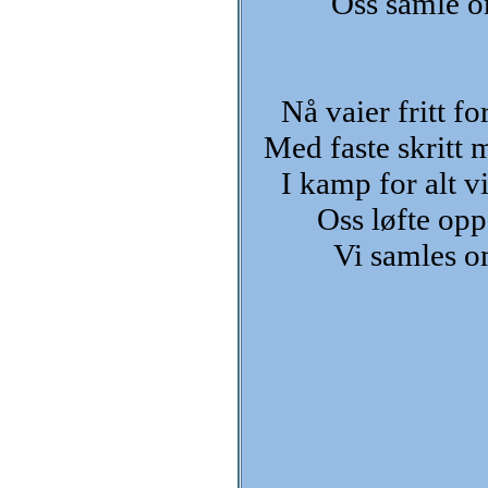
Oss samle o
Nå vaier fritt f
Med faste skritt m
I kamp for alt v
Oss løfte opp
Vi samles o