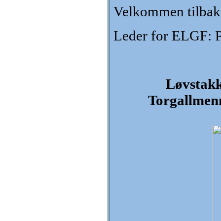
Velkommen tilbake
Leder for ELGF: P
Løvstakk
Torgallmen