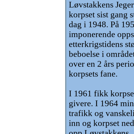
Løvstakkens Jegerk
korpset sist gang s
dag i 1948. På 195
imponerende oppsl
etterkrigstidens s
beboelse i området 
over en 2 års peri
korpsets fane.
I 1961 fikk korps
givere. I 1964 min
trafikk og vanskeli
inn og korpset ned
opp Løvstakkens.