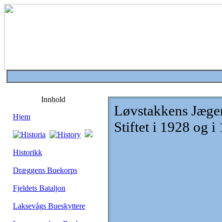
Innhold
Løvstakkens Jæge
Hjem
Stiftet i 1928 og i
Historikk
Dræggens Buekorps
Fjeldets Bataljon
Laksevågs Bueskyttere