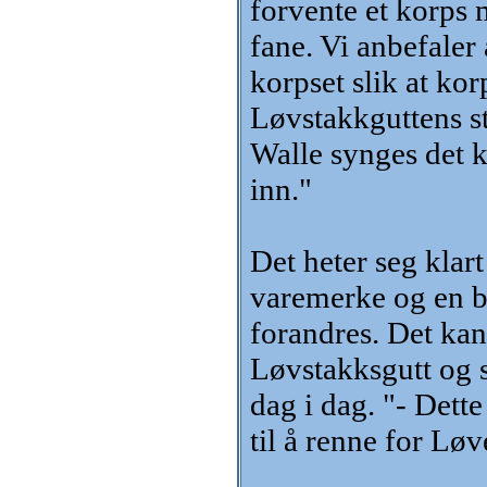
forvente et korps 
fane. Vi anbefaler 
korpset slik at ko
Løvstakkguttens s
Walle synges det k
inn."
Det heter seg klar
varemerke og en bu
forandres. Det kan
Løvstakksgutt og s
dag i dag. "- Dette
til å renne for Løv