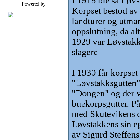
I 1918 ble så Løvs
Powered by
Korpset bestod av
landturer og utmar
oppslutning, da alt
1929 var Løvstakk
slagere
I 1930 får korpset
"Løvstakksgutten".
"Dongen" og der va
buekorpsgutter. På 
med Skutevikens o
Løvstakkens sin e
av Sigurd Steffens