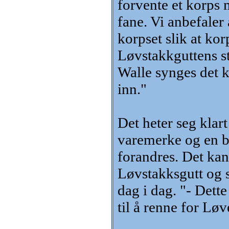
forvente et korps 
fane. Vi anbefaler 
korpset slik at ko
Løvstakkguttens s
Walle synges det k
inn."
Det heter seg klar
varemerke og en bu
forandres. Det kan
Løvstakksgutt og s
dag i dag. "- Dette
til å renne for Løv