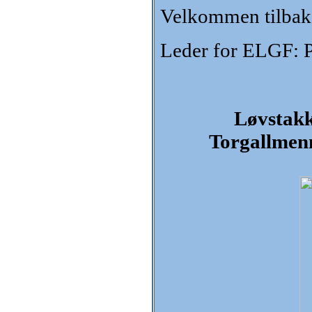
Velkommen tilbake
Leder for ELGF: P
Løvstakk
Torgallmen