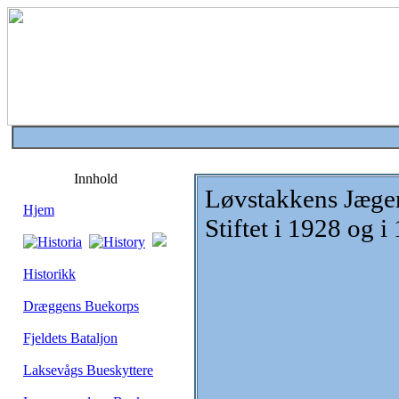
Innhold
Løvstakkens Jæge
Hjem
Stiftet i 1928 og i
Historikk
Dræggens Buekorps
Fjeldets Bataljon
Laksevågs Bueskyttere