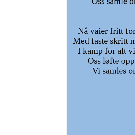
Oss samle o
Nå vaier fritt f
Med faste skritt m
I kamp for alt v
Oss løfte opp
Vi samles o