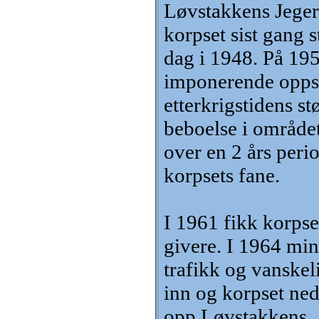
Løvstakkens Jegerk
korpset sist gang s
dag i 1948. På 195
imponerende oppsl
etterkrigstidens s
beboelse i området 
over en 2 års peri
korpsets fane.
I 1961 fikk korps
givere. I 1964 min
trafikk og vanskeli
inn og korpset ned
opp Løvstakkens.