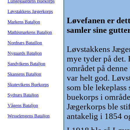
Lungegaardens Buekorps
Løvstakkens Jægerkorps
Løvefanen er dett
Markens Bataljon
samler sine gutte
Mathismarkens Bataljon
Nordnæs Bataillon
Løvstakkens Jægerk
Nygaards Bataljon
mye tyder på det.
Sandvikens Bataljon
området på denne t
Skansens Bataljon
var helt god. Løv
Skutevikens Buekorps
som ble lekeplass 
buekorps i område
Sydnæs Bataljon
Jægerkorps ble stif
Vågens Bataljon
antakelig i 1854 o
Wesselengens Bataljon