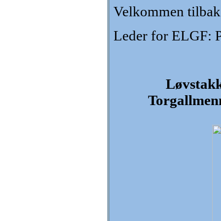
Velkommen tilbake
Leder for ELGF: P
Løvstakk
Torgallmen