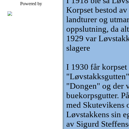
I 1918 ble så Løvs
Powered by
Korpset bestod av
landturer og utmar
oppslutning, da alt
1929 var Løvstakk
slagere
I 1930 får korpset
"Løvstakksgutten".
"Dongen" og der va
buekorpsgutter. På 
med Skutevikens o
Løvstakkens sin e
av Sigurd Steffens