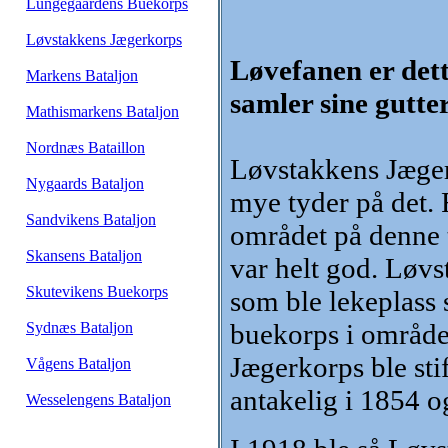
Lungegaardens Buekorps
Løvstakkens Jægerkorps
Løvefanen er dett
Markens Bataljon
samler sine gutte
Mathismarkens Bataljon
Nordnæs Bataillon
Løvstakkens Jægerk
Nygaards Bataljon
mye tyder på det.
Sandvikens Bataljon
området på denne t
Skansens Bataljon
var helt god. Løv
Skutevikens Buekorps
som ble lekeplass 
buekorps i område
Sydnæs Bataljon
Jægerkorps ble stif
Vågens Bataljon
antakelig i 1854 o
Wesselengens Bataljon