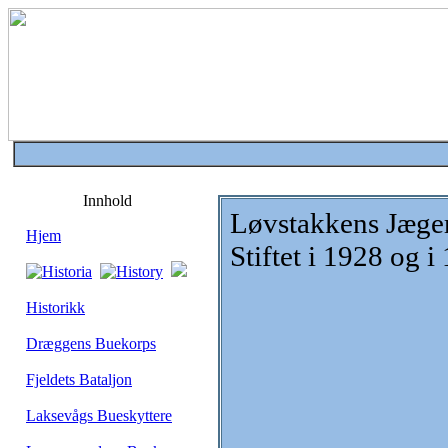
Innhold
Løvstakkens Jæge
Hjem
Stiftet i 1928 og i
Historikk
Dræggens Buekorps
Fjeldets Bataljon
Laksevågs Bueskyttere