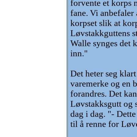
forvente et korps 
fane. Vi anbefaler 
korpset slik at ko
Løvstakkguttens s
Walle synges det k
inn."
Det heter seg klar
varemerke og en bu
forandres. Det kan
Løvstakksgutt og s
dag i dag. "- Dette
til å renne for Løv