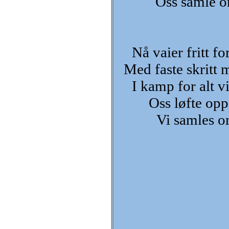
Oss samle o
Nå vaier fritt f
Med faste skritt m
I kamp for alt v
Oss løfte opp
Vi samles o