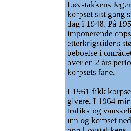
Løvstakkens Jegerk
korpset sist gang s
dag i 1948. På 195
imponerende oppsl
etterkrigstidens s
beboelse i området 
over en 2 års peri
korpsets fane.
I 1961 fikk korps
givere. I 1964 min
trafikk og vanskeli
inn og korpset ned
opp Løvstakkens.