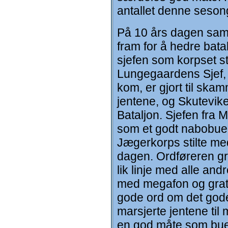
antallet denne seson
På 10 års dagen samle
fram for å hedre bata
sjefen som korpset st
Lungegaardens Sjef, 
kom, er gjort til skam
jentene, og Skutevike
Bataljon. Sjefen fra 
som et godt nabobuek
Jægerkorps stilte me
dagen. Ordføreren gra
lik linje med alle an
med megafon og gratu
gode ord om det gode
marsjerte jentene til
en god måte som buek