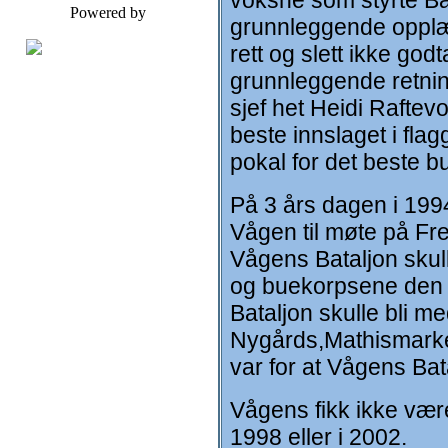
voksne som styrte Ba
Powered by
grunnleggende opplær
rett og slett ikke god
grunnleggende retning
sjef het Heidi Raftevo
beste innslaget i fla
pokal for det beste b
På 3 års dagen i 1994 
Vågen til møte på Fre
Vågens Bataljon skulle
og buekorpsene den 
Bataljon skulle bli m
Nygårds,Mathismarke
var for at Vågens Bat
Vågens fikk ikke vær
1998 eller i 2002.