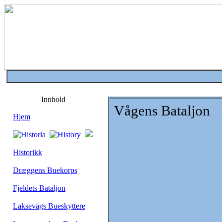
Innhold
Vågens Bataljon
Hjem
Historikk
Dræggens Buekorps
Fjeldets Bataljon
Laksevågs Bueskyttere