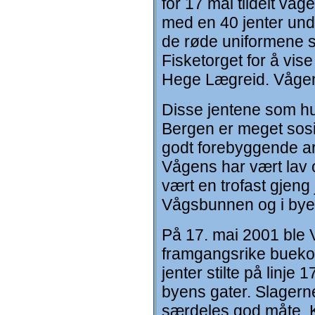
for 17 mai tildelt vå
med en 40 jenter und
de røde uniformene s
Fisketorget for å vise
Hege Lægreid. Vågens
Disse jentene som hu
Bergen er meget sosi
godt forebyggende arb
Vågens har vært lav og 
vært en trofast gjeng 
Vågsbunnen og i bye
På 17. mai 2001 ble 
framgangsrike buekor
jenter stilte på linje
byens gater. Slagerne
særdeles god måte. Ko