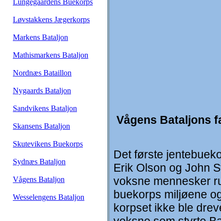
Lungegaardens Buekorps
Løvstakkens Jægerkorps
Markens Bataljon
Mathismarkens Bataljon
Nordnæs Bataillon
Nygaards Bataljon
Sandvikens Bataljon
Vågens Bataljons 
Skansens Bataljon
Skutevikens Buekorps
Det første jentebueko
Sydnæs Bataljon
Erik Olson og John S
voksne mennesker run
Vågens Bataljon
buekorps miljøene og
Wesselengens Bataljon
korpset ikke ble drev