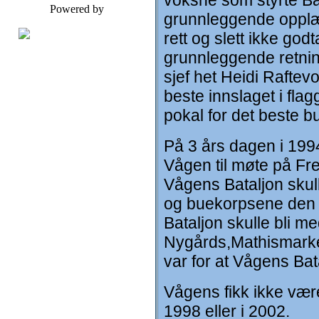
voksne som styrte Ba
Powered by
grunnleggende opplær
rett og slett ikke god
grunnleggende retning
sjef het Heidi Raftevo
beste innslaget i fla
pokal for det beste b
På 3 års dagen i 1994 
Vågen til møte på Fre
Vågens Bataljon skulle
og buekorpsene den 
Bataljon skulle bli m
Nygårds,Mathismarke
var for at Vågens Bat
Vågens fikk ikke vær
1998 eller i 2002.