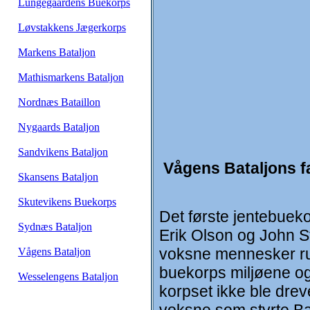
Lungegaardens Buekorps
Løvstakkens Jægerkorps
Markens Bataljon
Mathismarkens Bataljon
Nordnæs Bataillon
Nygaards Bataljon
Sandvikens Bataljon
Vågens Bataljons 
Skansens Bataljon
Skutevikens Buekorps
Det første jentebueko
Sydnæs Bataljon
Erik Olson og John S
voksne mennesker run
Vågens Bataljon
buekorps miljøene og
Wesselengens Bataljon
korpset ikke ble drev