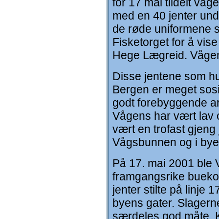
for 17 mai tildelt vå
med en 40 jenter und
de røde uniformene s
Fisketorget for å vise
Hege Lægreid. Vågens
Disse jentene som hu
Bergen er meget sosi
godt forebyggende arb
Vågens har vært lav og 
vært en trofast gjeng 
Vågsbunnen og i bye
På 17. mai 2001 ble 
framgangsrike buekor
jenter stilte på linje
byens gater. Slagerne
særdeles god måte. Ko