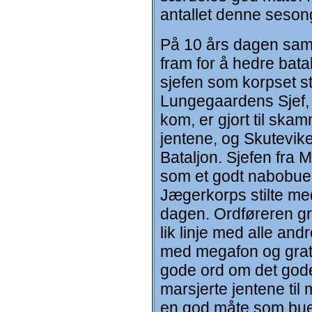
antallet denne seson
På 10 års dagen samle
fram for å hedre bata
sjefen som korpset st
Lungegaardens Sjef, 
kom, er gjort til skam
jentene, og Skutevike
Bataljon. Sjefen fra 
som et godt nabobuek
Jægerkorps stilte me
dagen. Ordføreren gra
lik linje med alle an
med megafon og gratu
gode ord om det gode
marsjerte jentene til
en god måte som buek