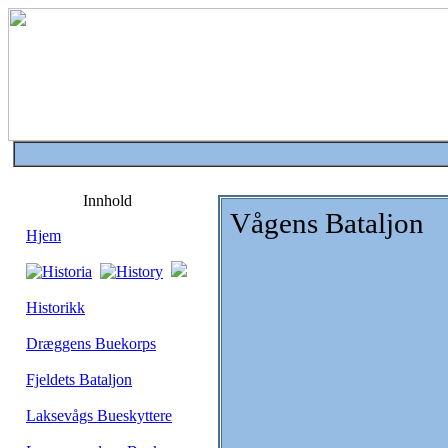
Innhold
Vågens Bataljon
Hjem
Historikk
Dræggens Buekorps
Fjeldets Bataljon
Laksevågs Bueskyttere