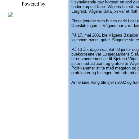
tilsynelatende gav korpset en god øko
Powered by
under korpset fane. Vågens har sitt s
Lægreid. Vågens Bataljon var et flott
Disse jentene som huses nede i det g
Oppslutningen til Vågens har vært lav o
På 17. mai 2001 ble Vågens Bataljon k
igjennom byens gater. Slagerne slo re
På 10 års dagen samlet 38 jenter seg, 
buekorpsene var Lungegaardens Sjef, o
ut en vandremedalje til Sjefen i Våg
stilte med adjutant og gratulerte Våg
Politikammer stilte med megafon og g
gratulanter og feiringen fortsatte på
Anne Lise Vang ble sjef i 2002 og fun