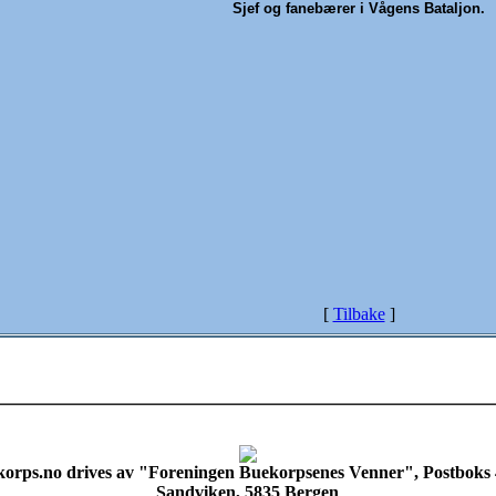
Sjef og fanebærer i Vågens Bataljon.
[
Tilbake
]
orps.no drives av "Foreningen Buekorpsenes Venner", Postboks
Sandviken, 5835 Bergen