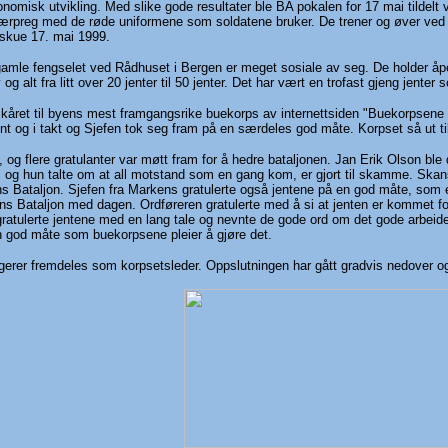
nomisk utvikling. Med slike gode resultater ble BA pokalen for 17 mai tildelt
ærpreg med de røde uniformene som soldatene bruker. De trener og øver ved Fis
 skue 17. mai 1999.
amle fengselet ved Rådhuset i Bergen er meget sosiale av seg. De holder åpe
g alt fra litt over 20 jenter til 50 jenter. Det har vært en trofast gjeng jente
året til byens mest framgangsrike buekorps av internettsiden "Buekorpsene i Be
nt og i takt og Sjefen tok seg fram på en særdeles god måte. Korpset så ut ti
og flere gratulanter var møtt fram for å hedre bataljonen. Jan Erik Olson ble 
g hun talte om at all motstand som en gang kom, er gjort til skamme. Skanses
ens Bataljon. Sjefen fra Markens gratulerte også jentene på en god måte, so
ens Bataljon med dagen. Ordføreren gratulerte med å si at jenten er kommet for
ratulerte jentene med en lang tale og nevnte de gode ord om det gode arbeide
 en god måte som buekorpsene pleier å gjøre det.
gerer fremdeles som korpsetsleder. Oppslutningen har gått gradvis nedover og 