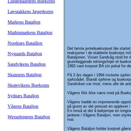
Lungegaardens Buekorps
Løvstakkens Jægerkorps
Markens Bataljon
Mathismarkens Bataljon
Nordnæs Bataillon
Det første jentebuekorpset ble start
reaksjoner i de etablerte buekorps mi
Nygaards Bataljon
Bataljonen. Vivian Sandvåg stod for d
grunnleggende retningslinjer et buekor
Sandvikens Bataljon
1993 vant korpset BA sin pokal for d
Skansens Bataljon
På 3 års dagen i 1994 inviterte sjefen
sjefsrådet. Blandt sjefene og buekor
Sandviken var imot, mens alle de andr
Skutevikens Buekorps
Vågens fikk ikke være med på Buekorp
Sydnæs Bataljon
Vågens hadde en imponerende oppslutni
Vågens Bataljon
på grunn av det presset en opplever i 
En innså at det å bekjempe en inngrod
jentene i Vågens Bataljon, men styrke
Wesselengens Bataljon
mai.
Vågens Bataljon holder korpset gående