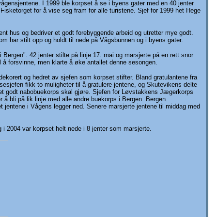
 vågensjentene. I 1999 ble korpset å se i byens gater med en 40 jenter
ketorget for å vise seg fram for alle turistene. Sjef for 1999 het Hege
nt hus og bedriver et godt forebyggende arbeid og utretter mye godt.
r som har stilt opp og holdt til nede på Vågsbunnen og i byens gater.
rgen". 42 jenter stilte på linje 17. mai og marsjerte på en rett snor
l å forsvinne, men klarte å øke antallet denne sesongen.
dekorert og hedret av sjefen som korpset stifter. Bland gratulantene fra
jefen fikk to muligheter til å gratulere jentene, og Skutevikens delte
m et godt nabobuekorps skal gjøre. Sjefen for Løvstakkens Jægerkorps
 å bli på lik linje med alle andre buekorps i Bergen. Bergen
t jentene i Vågens legger ned. Senere marsjerte jentene til middag med
i 2004 var korpset helt nede i 8 jenter som marsjerte.