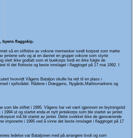
 byens flaggskip.
annet så en stiftelse av voksne mennesker rundt korpset som møtte
t av jentene selv og at en dannet en gruppe voksne som styrte
 slett ikke godtatt som et buekorps fordi en ikke fulgte de
t til det flotteste og beste innslaget i flaggtoget på 17 mai 1992. I
utert hvorvidt Vågens Bataljon skulle ha rett til en plass i
li med i sjefsrådet. Rådene i Dræggens, Nygårds,Mathismarkens og
e som ble stiftet i 1995. Vågens har vel vært igjennom en brytningstid
i 1994 ut og startet enda et nytt jentekorps som ble startet av jenter.
uekorpset må bli startet av jenter. Dette svekket ikke de gjenværende
ne imponerte i 1995 ved å vinne det beste innslaget i flaggtoget på 17
ennes ledelse var Bataljonen med på arrangere tivoli og som