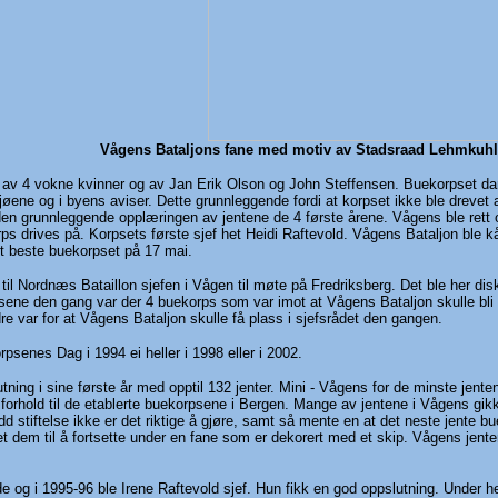
Vågens Bataljons fane med motiv av Stadsraad Lehmkuhl,
et av 4 vokne kvinner og av Jan Erik Olson og John Steffensen. Buekorpset d
ljøene og i byens aviser. Dette grunnleggende fordi at korpset ikke ble dreve
en grunnleggende opplæringen av jentene de 4 første årene. Vågens ble rett og
ps drives på. Korpsets første sjef het Heidi Raftevold. Vågens Bataljon ble kåre
et beste buekorpset på 17 mai.
 til Nordnæs Bataillon sjefen i Vågen til møte på Fredriksberg. Det ble her disk
psene den gang var der 4 buekorps som var imot at Vågens Bataljon skulle b
e var for at Vågens Bataljon skulle få plass i sjefsrådet den gangen.
senes Dag i 1994 ei heller i 1998 eller i 2002.
ng i sine første år med opptil 132 jenter. Mini - Vågens for de minste jenten
forhold til de etablerte buekorpsene i Bergen. Mange av jentene i Vågens gikk 
d stiftelse ikke er det riktige å gjøre, samt så mente en at det neste jente b
t dem til å fortsette under en fane som er dekorert med et skip. Vågens jente
 og i 1995-96 ble Irene Raftevold sjef. Hun fikk en god oppslutning. Under h