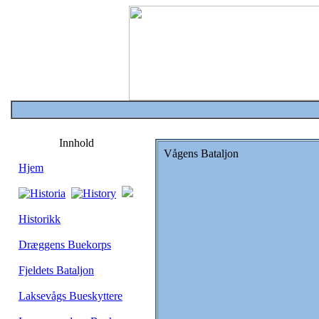
Innhold
Vågens Bataljon
Hjem
Historikk
Dræggens Buekorps
Fjeldets Bataljon
Laksevågs Bueskyttere