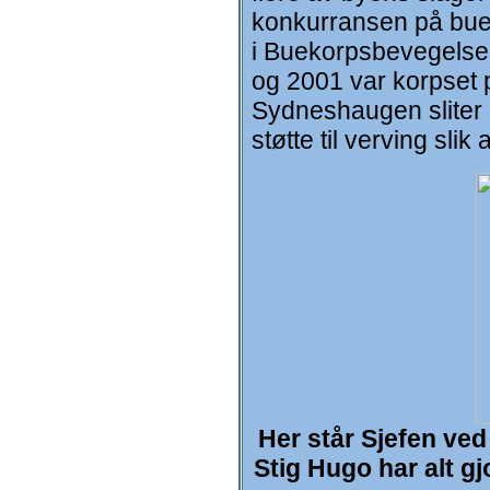
konkurransen på buek
i Buekorpsbevegelsen
og 2001 var korpset p
Sydneshaugen sliter 
støtte til verving sli
Her står Sjefen ve
Stig Hugo har alt g