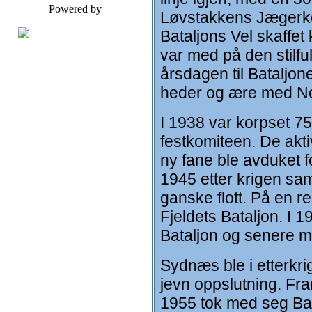
Powered by
Løvstakkens Jægerk
Bataljons Vel skaffet
var med på den stilf
årsdagen til Bataljon
heder og ære med No
I 1938 var korpset 75
festkomiteen. De aktive
ny fane ble avduket f
1945 etter krigen sam
ganske flott. På en re
Fjeldets Bataljon. I 
Bataljon og senere m
Sydnæs ble i etterkri
jevn oppslutning. Fra
1955 tok med seg Bata