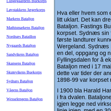
Lungegaardens Buekorps
Løvstakkens Jægerkorps
Hva eller hvem som e
litt uklart. Det kan 
Markens Bataljon
Bataljon. Fastings Bu
Mathismarkens Bataljon
korpset. Sydnæs sin 
Nordnæs Bataillon
første landturer kunn
Wergeland. Sydnæs Ba
Nygaards Bataljon
en del, oppgang og ne
Sandvikens Bataljon
Fyllingsdalen for å e
Skansens Bataljon
Bataljon med i 17 mai
dette var tider der a
Skutevikens Buekorps
1898-99 var korpset 
Sydnæs Bataljon
I 1900 bla Harald Hans
Vågens Bataljon
i fra dvalen. Bataljo
Wesselengens Bataljon
igjen legge ned virks
linje igjen, med en 3