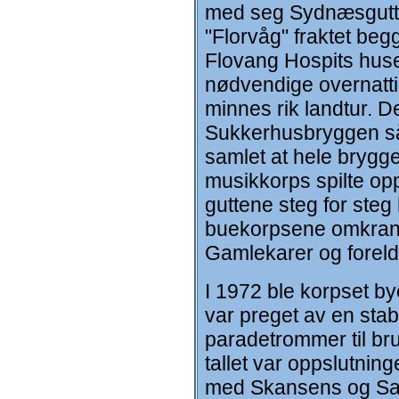
med seg Sydnæsgutte
"Florvåg" fraktet beg
Flovang Hospits huse
nødvendige overnattin
minnes rik landtur. D
Sukkerhusbryggen så 
samlet at hele brygge
musikkorps spilte op
guttene steg for steg 
buekorpsene omkrans
Gamlekarer og foreldr
I 1972 ble korpset b
var preget av en stab
paradetrommer til bru
tallet var oppslutnin
med Skansens og Sand