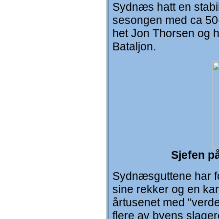
Sydnæs hatt en stabil
sesongen med ca 50-6
het Jon Thorsen og h
Bataljon.
Sjefen p
Sydnæsguttene har fo
sine rekker og en kan
årtusenet med "verde
flere av byens slager