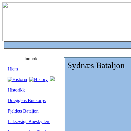
Innhold
Sydnæs Bataljon
Hjem
Historikk
Dræggens Buekorps
Fjeldets Bataljon
Laksevågs Bueskyttere