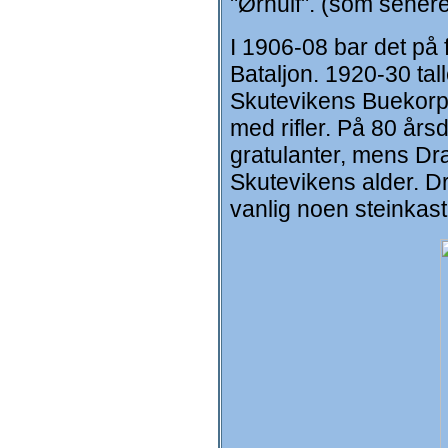
"Ørnulf". (som senere
I 1906-08 bar det på 
Bataljon. 1920-30 tal
Skutevikens Buekorps.
med rifler. På 80 års
gratulanter, mens Dræ
Skutevikens alder. 
vanlig noen steinkast