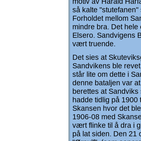
motiv av Harald Hårf
så kalte "stutefanen"
Forholdet mellom San
mindre bra. Det hele
Elsero. Sandvigens B
vært truende.
Det sies at Skuteviksg
Sandvikens ble revet
står lite om dette i 
denne bataljen var at 
berettes at Sandviks
hadde tidlig på 1900
Skansen hvor det ble e
1906-08 med Skansegu
vært flinke til å dra 
på lat siden. Den 21 