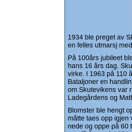
1934 ble preget av Sk
en felles utmarsj m
På 100års jubileet bl
hans 16 års dag. Skut
virke. I 1963 på 11
Bataljoner en handli
om Skutevikens var ne
Ladegårdens og Math
Blomster ble hengt o
måtte taes opp igjen 
nede og oppe på 60 t