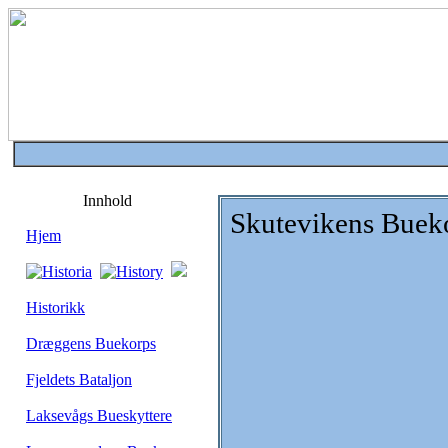
Innhold
Skutevikens Buek
Hjem
Historikk
Dræggens Buekorps
Fjeldets Bataljon
Laksevågs Bueskyttere