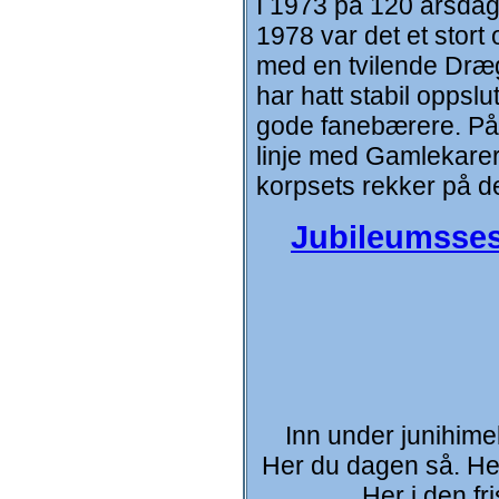
I 1973 på 120 årsdage
1978 var det et stort
med en tvilende Drægg
har hatt stabil oppslu
gode fanebærere. På 
linje med Gamlekarer 
korpsets rekker på 
Jubileumsse
Inn under junihimel
Her du dagen så. Her
Her i den fr