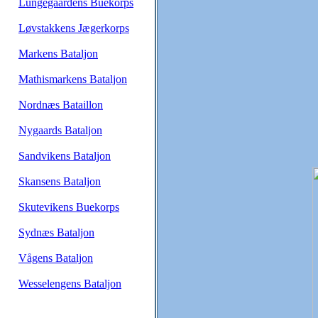
Lungegaardens Buekorps
Løvstakkens Jægerkorps
Markens Bataljon
Mathismarkens Bataljon
Nordnæs Bataillon
Nygaards Bataljon
Sandvikens Bataljon
Skansens Bataljon
Skutevikens Buekorps
Sydnæs Bataljon
Vågens Bataljon
Wesselengens Bataljon