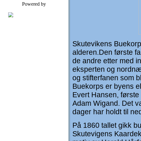
Powered by
Skutevikens Buekorps 
alderen.Den første f
de andre etter med i
eksperten og nordnæs
og stifterfanen som b
Buekorps er byens eld
Evert Hansen, første
Adam Wigand. Det var
dager har holdt til n
På 1860 tallet gikk b
Skutevigens Kaardeko