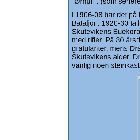
"Ørnulf". (som senere
I 1906-08 bar det på 
Bataljon. 1920-30 tal
Skutevikens Buekorps.
med rifler. På 80 års
gratulanter, mens Dræ
Skutevikens alder. 
vanlig noen steinkast