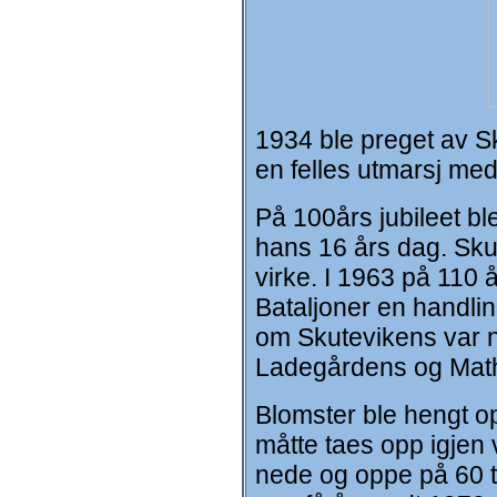
1934 ble preget av Sk
en felles utmarsj m
På 100års jubileet bl
hans 16 års dag. Skut
virke. I 1963 på 11
Bataljoner en handli
om Skutevikens var ne
Ladegårdens og Math
Blomster ble hengt o
måtte taes opp igjen 
nede og oppe på 60 t