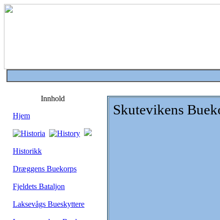
Innhold
Skutevikens Buek
Hjem
Historikk
Dræggens Buekorps
Fjeldets Bataljon
Laksevågs Bueskyttere