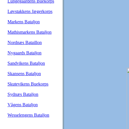
Lungegaardens Buekorps
Løvstakkens Jægerkorps
Markens Bataljon
Mathismarkens Bataljon
Nordnæs Bataillon
Nygaards Bataljon
Sandvikens Bataljon
Skansens Bataljon
Skutevikens Buekorps
Sydnæs Bataljon
Vågens Bataljon
Wesselengens Bataljon