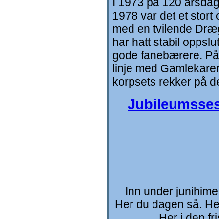
I 1973 på 120 årsdage
1978 var det et stort
med en tvilende Drægg
har hatt stabil oppslu
gode fanebærere. På 
linje med Gamlekarer 
korpsets rekker på 
Jubileumsse
Inn under junihimel
Her du dagen så. Her
Her i den fr