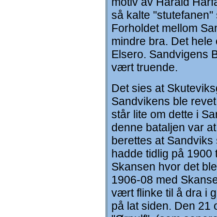
motiv av Harald Hårf
så kalte "stutefanen"
Forholdet mellom San
mindre bra. Det hele
Elsero. Sandvigens B
vært truende.
Det sies at Skuteviksg
Sandvikens ble revet
står lite om dette i 
denne bataljen var at 
berettes at Sandviks
hadde tidlig på 1900
Skansen hvor det ble e
1906-08 med Skansegu
vært flinke til å dra 
på lat siden. Den 21 