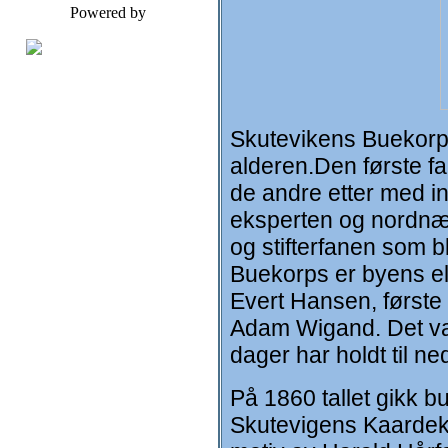
Powered by
Skutevikens Buekorps 
alderen.Den første f
de andre etter med i
eksperten og nordnæs
og stifterfanen som b
Buekorps er byens eld
Evert Hansen, første
Adam Wigand. Det var
dager har holdt til n
På 1860 tallet gikk b
Skutevigens Kaardeko