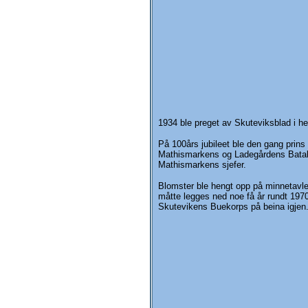
1934 ble preget av Skuteviksblad i h
På 100års jubileet ble den gang prins
Mathismarkens og Ladegårdens Bataljo
Mathismarkens sjefer.
Blomster ble hengt opp på minnetavle
måtte legges ned noe få år rundt 197
Skutevikens Buekorps på beina igjen