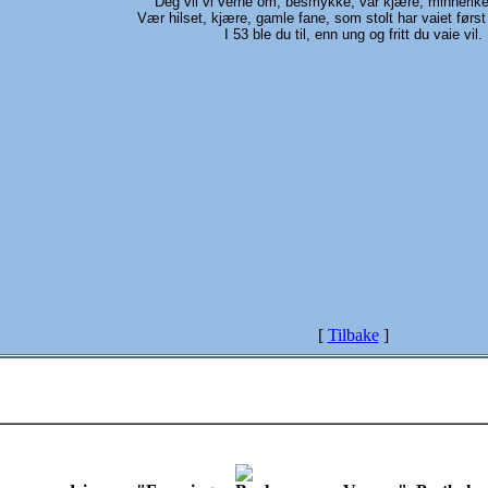
Deg vil vi verne om, besmykke, vår kjære, minnerike 
Vær hilset, kjære, gamle fane, som stolt har vaiet først
I 53 ble du til, enn ung og fritt du vaie vil.
[
Tilbake
]