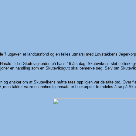
ele 7 utgaver, et landtursfond og en felles utmarsj med Løvstakkens Jegerko
 Harald tildelt Skutevigsorden på hans 16 års dag. Skutevikens slet i etterkri
ner en handling som en Skuteviksgutt skal bemerke seg. Selv om Skutevikens
n og ønsker om at Skutevikens måtte taes opp igjen var de talte ord. Over fl
0 ,men takket være en innherdig innsats er buekorpset fremdeles å se på Skut
.