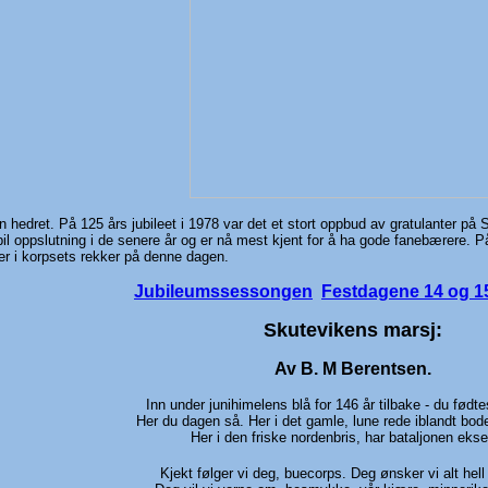
 hedret. På 125 års jubileet i 1978 var det et stort oppbud av gratulanter på S
bil oppslutning i de senere år og er nå mest kjent for å ha gode fanebærere. 
ner i korpsets rekker på denne dagen.
Jubileumssessongen
Festdagene 14 og 15
Skutevikens marsj:
Av B. M Berentsen.
Inn under junihimelens blå for 146 år tilbake - du fødte
Her du dagen så. Her i det gamle, lune rede iblandt bod
Her i den friske nordenbris, har bataljonen ekse
Kjekt følger vi deg, buecorps. Deg ønsker vi alt hell