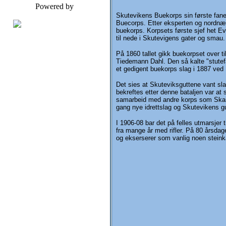
Powered by
Skutevikens Buekorps sin første fane
Buecorps. Etter eksperten og nordnæsg
buekorps. Korpsets første sjef het E
til nede i Skutevigens gater og smau.
På 1860 tallet gikk buekorpset over 
Tiedemann Dahl. Den så kalte "stutef
et gedigent buekorps slag i 1887 ved
Det sies at Skuteviksguttene vant sla
bekreftes etter denne bataljen var at 
samarbeid med andre korps som Skansen 
gang nye idrettslag og Skutevikens gu
I 1906-08 bar det på felles utmarsjer
fra mange år med rifler. På 80 årsdag
og ekserserer som vanlig noen steink