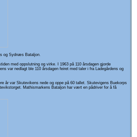
rps og Sydnæs Bataljon.
gstiden med oppslutning og virke. I 1963 på 110 årsdagen gjorde
 var nedlagt ble 110 årsdagen feiret med taler i fra Ladegårdens og
ere år var Skutevikens nede og oppe på 60 tallet. Skutevigens Buekorps
evikstorget. Mathismarkens Bataljon har vært en pådriver for å få