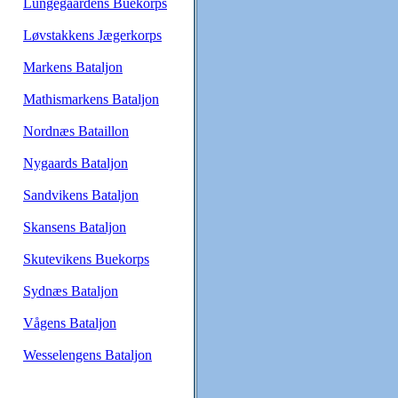
Lungegaardens Buekorps
Løvstakkens Jægerkorps
Markens Bataljon
Mathismarkens Bataljon
Nordnæs Bataillon
Nygaards Bataljon
Sandvikens Bataljon
Skansens Bataljon
Skutevikens Buekorps
Sydnæs Bataljon
Vågens Bataljon
Wesselengens Bataljon