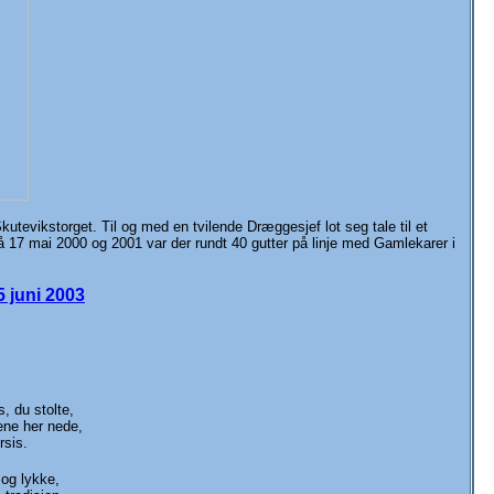
kutevikstorget. Til og med en tvilende Dræggesjef lot seg tale til et
På 17 mai 2000 og 2001 var der rundt 40 gutter på linje med Gamlekarer i
 juni 2003
s, du stolte,
ene her nede,
rsis.
 og lykke,