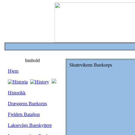
Innhold
Skutevikens Buekorps
Hjem
Historikk
Dræggens Buekorps
Fjeldets Bataljon
Laksevågs Bueskyttere