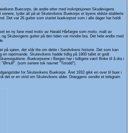
utewikens Buecorps, de andre etter med inskriptsjonen Skudevigens
t senere, tyder alt på at Skutevikens Buekorps er byens eldste etablerte
d. Det var 26 gutter som startet buekorpset som i alle dager har holdt
pset en ny fane med motiv av Harald Hårfargre som motiv, malt av
 og Skutevigens gutter på den tiden var mindre bra. Det hele endte med
de.
t på sjøen, det står lite om dette i Sandvikens historie. Det som kan
seg en reprimande. Skutevikens hadde tidlig på 1900 tallet et godt
anseguttene. Buekorpsene i Bergen har i tidligere vært flinke til å dra i
t "Ørnulf". (som senere tok navnet "Torodd").
dgangstider for Skutevikens Buekorps. Året 1932 gikk en over til buer i
ordi det er en strid om Skutevikens alder. Dræggens sendte et telegram