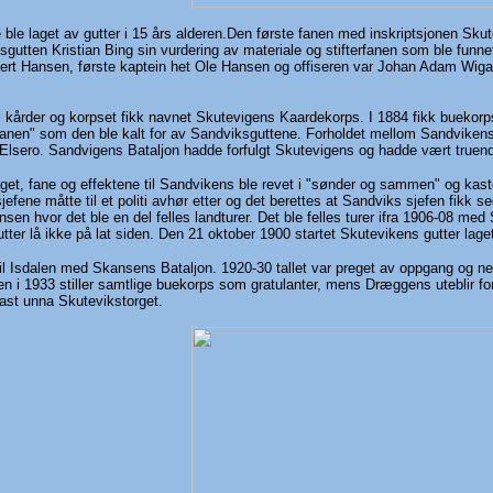
 ble laget av gutter i 15 års alderen.Den første fanen med inskriptsjonen Sk
utten Kristian Bing sin vurdering av materiale og stifterfanen som ble funne
vert Hansen, første kaptein het Ole Hansen og offiseren var Johan Adam Wigan
til kårder og korpset fikk navnet Skutevigens Kaardekorps. I 1884 fikk buekor
anen" som den ble kalt for av Sandviksguttene. Forholdet mellom Sandvikens
 Elsero. Sandvigens Bataljon hadde forfulgt Skutevigens og hadde vært truen
get, fane og effektene til Sandvikens ble revet i "sønder og sammen" og kaste
sjefene måtte til et politi avhør etter og det berettes at Sandviks sjefen fikk 
hvor det ble en del felles landturer. Det ble felles turer ifra 1906-08 med Sk
tter lå ikke på lat siden. Den 21 oktober 1900 startet Skutevikens gutter lage
 til Isdalen med Skansens Bataljon. 1920-30 tallet var preget av oppgang og ne
en i 1933 stiller samtlige buekorps som gratulanter, mens Dræggens uteblir f
ast unna Skutevikstorget.