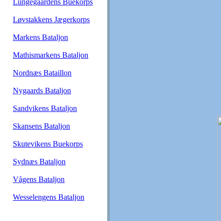
Lungegaardens Buekorps
Løvstakkens Jægerkorps
Markens Bataljon
Mathismarkens Bataljon
Nordnæs Bataillon
Nygaards Bataljon
Sandvikens Bataljon
Skansens Bataljon
Skutevikens Buekorps
Sydnæs Bataljon
Vågens Bataljon
Wesselengens Bataljon