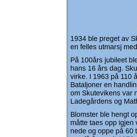
1934 ble preget av Sk
en felles utmarsj m
På 100års jubileet bl
hans 16 års dag. Skut
virke. I 1963 på 11
Bataljoner en handli
om Skutevikens var ne
Ladegårdens og Math
Blomster ble hengt o
måtte taes opp igjen 
nede og oppe på 60 t