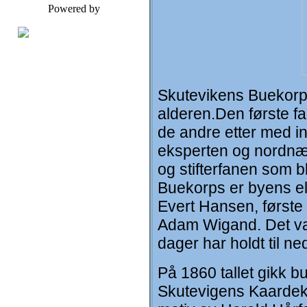
Powered by
Skutevikens Buekorps 
alderen.Den første f
de andre etter med i
eksperten og nordnæs
og stifterfanen som b
Buekorps er byens eld
Evert Hansen, første
Adam Wigand. Det var
dager har holdt til n
På 1860 tallet gikk b
Skutevigens Kaardeko