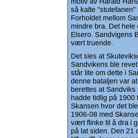
motiv av Harald Hårf
så kalte "stutefanen"
Forholdet mellom San
mindre bra. Det hele
Elsero. Sandvigens B
vært truende.
Det sies at Skuteviksg
Sandvikens ble revet
står lite om dette i 
denne bataljen var at 
berettes at Sandviks
hadde tidlig på 1900
Skansen hvor det ble e
1906-08 med Skansegu
vært flinke til å dra 
på lat siden. Den 21 