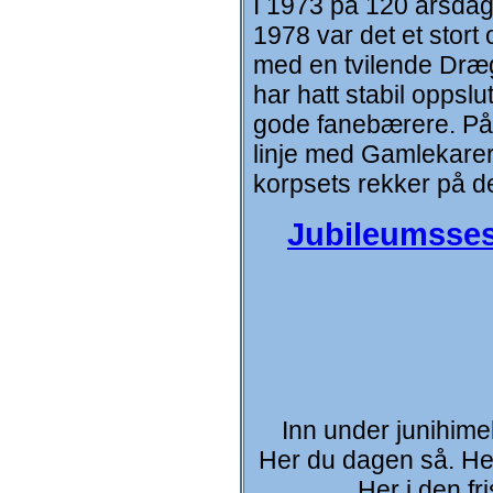
I 1973 på 120 årsdage
1978 var det et stort
med en tvilende Drægg
har hatt stabil oppslu
gode fanebærere. På 
linje med Gamlekarer 
korpsets rekker på 
Jubileumsse
Inn under junihimel
Her du dagen så. Her
Her i den fr