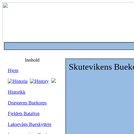
Innhold
Skutevikens Buek
Hjem
Historikk
Dræggens Buekorps
Fjeldets Bataljon
Laksevågs Bueskyttere