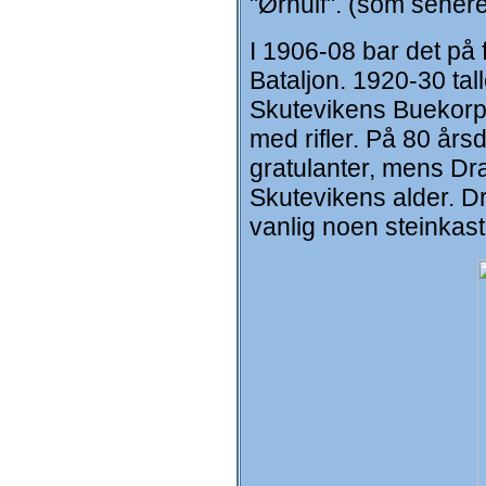
"Ørnulf". (som senere
I 1906-08 bar det på 
Bataljon. 1920-30 tal
Skutevikens Buekorps.
med rifler. På 80 års
gratulanter, mens Dræ
Skutevikens alder. 
vanlig noen steinkast