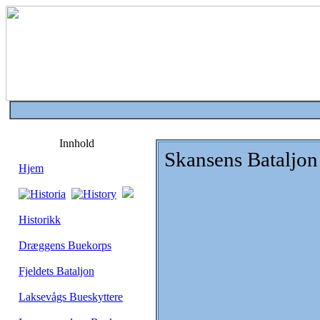
Innhold
Skansens Bataljon
Hjem
Historikk
Dræggens Buekorps
Fjeldets Bataljon
Laksevågs Bueskyttere