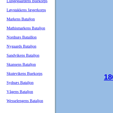
Lungegaardens Buekorps
Løvstakkens Jægerkorps
Markens Bataljon
Mathismarkens Bataljon
Nordnæs Bataillon
Nygaards Bataljon
Sandvikens Bataljon
Skansens Bataljon
Skutevikens Buekorps
18
Sydnæs Bataljon
Vågens Bataljon
Wesselengens Bataljon