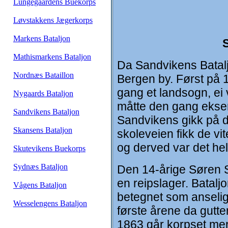
Lungegaardens Buekorps
Løvstakkens Jægerkorps
Markens Bataljon
S
Mathismarkens Bataljon
Da Sandvikens Bataljo
Nordnæs Bataillon
Bergen by. Først på 
gang et landsogn, ei 
Nygaards Bataljon
måtte den gang ekser
Sandvikens Bataljon
Sandvikens gikk på d
Skansens Bataljon
skoleveien fikk de v
og derved var det hel
Skutevikens Buekorps
Sydnæs Bataljon
Den 14-årige Søren St
en reipslager. Batalj
Vågens Bataljon
betegnet som anselig.
Wesselengens Bataljon
første årene da gutte
1863 går korpset mer 