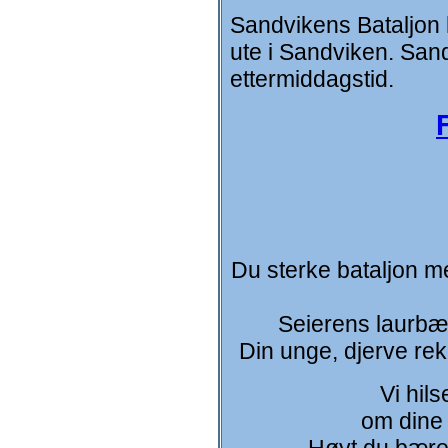
Sandvikens Bataljon h
ute i Sandviken. Sa
ettermiddagstid.
Du sterke bataljon med
Seierens laurbær
Din unge, djerve rek
Vi hils
om dine 