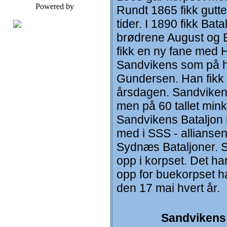
Powered by
Rundt 1865 fikk gutt
tider. I 1890 fikk Ba
brødrene August og 
fikk en ny fane med 
Sandvikens som på hi
Gundersen. Han fikk i
årsdagen. Sandvikens 
men på 60 tallet mink
Sandvikens Bataljon h
med i SSS - allianse
Sydnæs Bataljoner. Sa
opp i korpset. Det ha
opp for buekorpset har
den 17 mai hvert år.
Sandvikens 