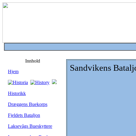
Innhold
Sandvikens Batalj
Hjem
Historikk
Dræggens Buekorps
Fjeldets Bataljon
Laksevågs Bueskyttere