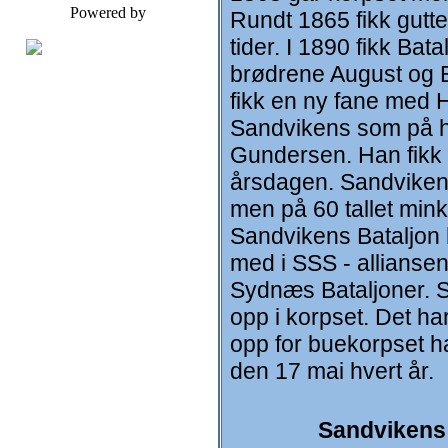
Powered by
Rundt 1865 fikk gutt
tider. I 1890 fikk Ba
brødrene August og 
fikk en ny fane med 
Sandvikens som på hi
Gundersen. Han fikk i
årsdagen. Sandvikens 
men på 60 tallet mink
Sandvikens Bataljon h
med i SSS - allianse
Sydnæs Bataljoner. Sa
opp i korpset. Det ha
opp for buekorpset har
den 17 mai hvert år.
Sandvikens 