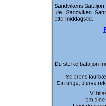
Sandvikens Bataljon h
ute i Sandviken. Sa
ettermiddagstid.
Du sterke bataljon med
Seierens laurbær
Din unge, djerve rek
Vi hils
om dine 