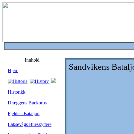
Innhold
Sandvikens Batalj
Hjem
Historikk
Dræggens Buekorps
Fjeldets Bataljon
Laksevågs Bueskyttere