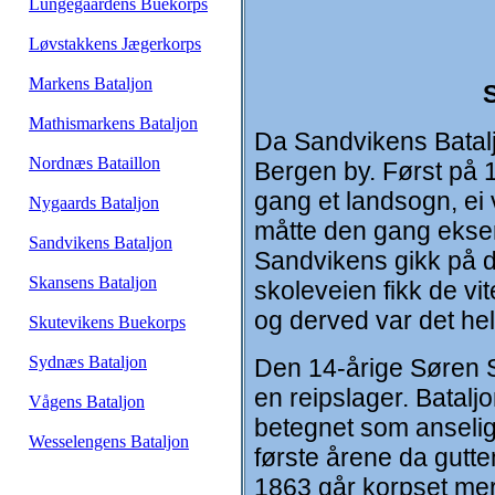
Lungegaardens Buekorps
Løvstakkens Jægerkorps
Markens Bataljon
S
Mathismarkens Bataljon
Da Sandvikens Bataljo
Nordnæs Bataillon
Bergen by. Først på 
gang et landsogn, ei 
Nygaards Bataljon
måtte den gang ekser
Sandvikens Bataljon
Sandvikens gikk på d
Skansens Bataljon
skoleveien fikk de v
og derved var det hel
Skutevikens Buekorps
Sydnæs Bataljon
Den 14-årige Søren St
en reipslager. Batalj
Vågens Bataljon
betegnet som anselig.
Wesselengens Bataljon
første årene da gutte
1863 går korpset mer 