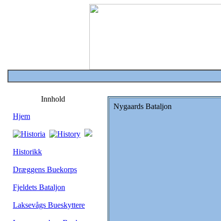
Innhold
Nygaards Bataljon
Hjem
Historikk
Dræggens Buekorps
Fjeldets Bataljon
Laksevågs Bueskyttere