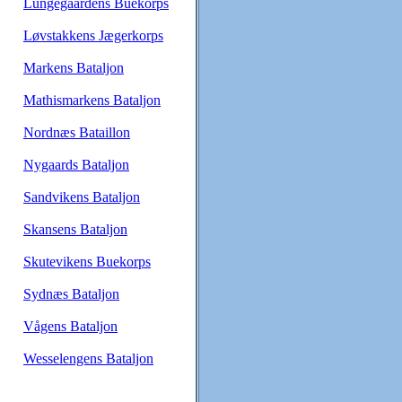
Lungegaardens Buekorps
Løvstakkens Jægerkorps
Markens Bataljon
Mathismarkens Bataljon
Nordnæs Bataillon
Nygaards Bataljon
Sandvikens Bataljon
Skansens Bataljon
Skutevikens Buekorps
Sydnæs Bataljon
Vågens Bataljon
Wesselengens Bataljon