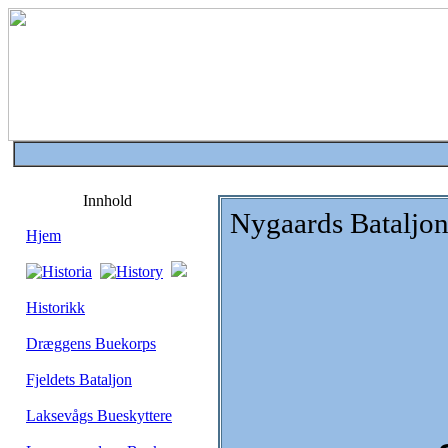
Innhold
Nygaards Bataljo
Hjem
Historikk
Dræggens Buekorps
Fjeldets Bataljon
Laksevågs Bueskyttere