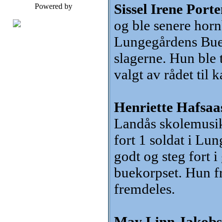
Sissel Irene Porte
Powered by
og ble senere horn
Lungegårdens Buek
slagerne. Hun ble
valgt av rådet til 
Henriette Hafsaas
Landås skolemusi
fort 1 soldat i L
godt og steg fort i
buekorpset. Hun f
fremdeles.
May Linn Jakobse