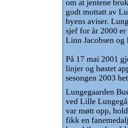
om at jentene brukt
godt mottatt av Lu
byens aviser. Lun
sjef for år 2000 e
Linn Jacobsen og 
På 17 mai 2001 gjo
linjer og høstet a
sesongen 2003 het 
Lungegaarden Buek
ved Lille Lungegå
var møtt opp, holdt
fikk en fanemedalj