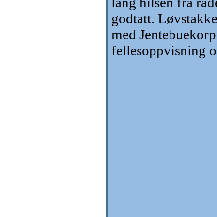
lang hilsen fra r
godtatt. Løvstakk
med Jentebuekorpse
fellesoppvisning 