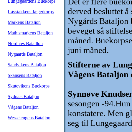
Det er flere bueko
Lungegaardens Buekorps
derved besluttet å
Løvstakkens Jægerkorps
Nygårds Bataljon b
Markens Bataljon
beveget så stiftels
Mathismarkens Bataljon
måned. Buekorpsene 
Nordnæs Bataillon
juni måned.
Nygaards Bataljon
Stifterne av Lung
Sandvikens Bataljon
Vågens Bataljon o
Skansens Bataljon
Skutevikens Buekorps
Synnøve Knudsen 
Sydnæs Bataljon
sesongen -94.Hun 
Vågens Bataljon
konstatere. Men g
Wesselengens Bataljon
seg til Lungegaar