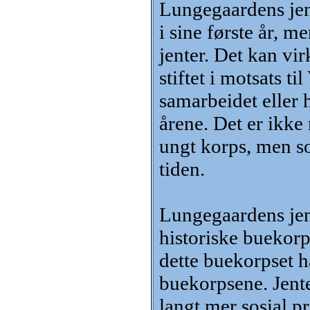
Lungegaardens jent
i sine første år, m
jenter. Det kan v
stiftet i motsats t
samarbeidet eller 
årene. Det er ikke
ungt korps, men so
tiden.
Lungegaardens jen
historiske buekorps
dette buekorpset h
buekorpsene. Jent
langt mer sosial p