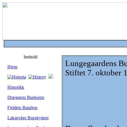
Innhold
Lungegaardens B
Hjem
Stiftet 7. oktober
Historikk
Dræggens Buekorps
Fjeldets Bataljon
Laksevågs Bueskyttere