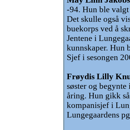
-94. Hun ble valgt
Det skulle også vis
buekorps ved å sk
Jentene i Lungega
kunnskaper. Hun ble
Sjef i sesongen 20
Frøydis Lilly Knu
søster og begynte 
åring. Hun gikk så
kompanisjef i Lung
Lungegaardens pga