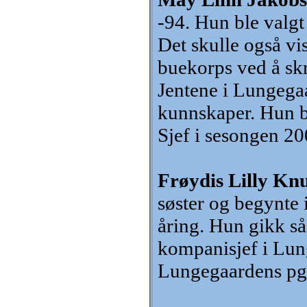
-94. Hun ble valgt
Det skulle også vis
buekorps ved å sk
Jentene i Lungega
kunnskaper. Hun ble
Sjef i sesongen 20
Frøydis Lilly Knu
søster og begynte 
åring. Hun gikk så
kompanisjef i Lung
Lungegaardens pga