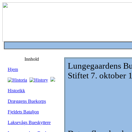
Innhold
Lungegaardens B
Hjem
Stiftet 7. oktober
Historikk
Dræggens Buekorps
Fjeldets Bataljon
Laksevågs Bueskyttere