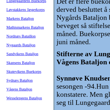
Det er flere bueko
Lungegaardens Buekorps
derved besluttet å
Løvstakkens Jægerkorps
Nygårds Bataljon b
Markens Bataljon
beveget så stiftels
Mathismarkens Bataljon
måned. Buekorpsene 
Nordnæs Bataillon
juni måned.
Nygaards Bataljon
Stifterne av Lung
Sandvikens Bataljon
Vågens Bataljon o
Skansens Bataljon
Skutevikens Buekorps
Synnøve Knudsen 
Sydnæs Bataljon
sesongen -94.Hun 
Vågens Bataljon
konstatere. Men g
Wesselengens Bataljon
seg til Lungegaar