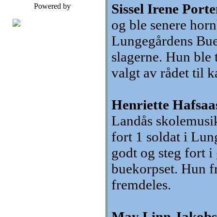
Sissel Irene Porte
Powered by
og ble senere horn
Lungegårdens Buek
slagerne. Hun ble
valgt av rådet til 
Henriette Hafsaas
Landås skolemusi
fort 1 soldat i L
godt og steg fort i
buekorpset. Hun f
fremdeles.
May Linn Jakobse