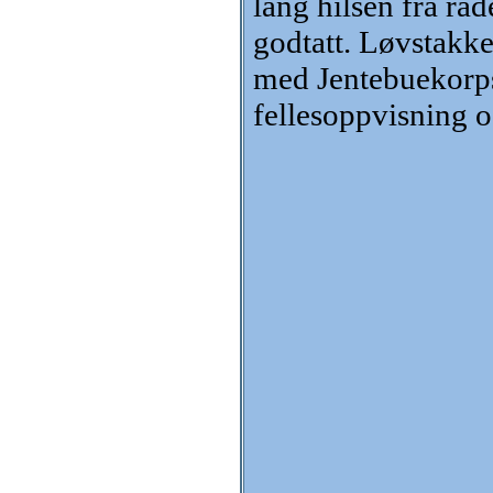
lang hilsen fra r
godtatt. Løvstakk
med Jentebuekorpse
fellesoppvisning 