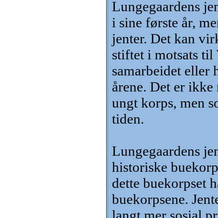
Lungegaardens jent
i sine første år, m
jenter. Det kan v
stiftet i motsats t
samarbeidet eller 
årene. Det er ikke
ungt korps, men so
tiden.
Lungegaardens jen
historiske buekorps
dette buekorpset h
buekorpsene. Jent
langt mer sosial p