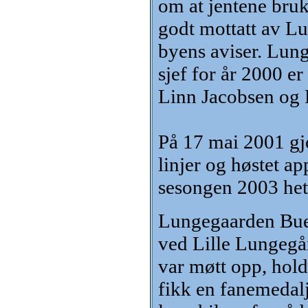
om at jentene brukt
godt mottatt av Lu
byens aviser. Lun
sjef for år 2000 e
Linn Jacobsen og 
På 17 mai 2001 gjo
linjer og høstet a
sesongen 2003 het 
Lungegaarden Buek
ved Lille Lungegå
var møtt opp, holdt
fikk en fanemedalj