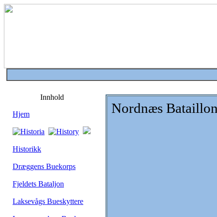
Innhold
Nordnæs Bataillo
Hjem
Historikk
Dræggens Buekorps
Fjeldets Bataljon
Laksevågs Bueskyttere