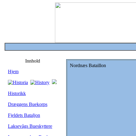
Innhold
Nordnæs Bataillon
Hjem
Historikk
Dræggens Buekorps
Fjeldets Bataljon
Laksevågs Bueskyttere