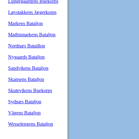
Lungegaardens Buekorps
Løvstakkens Jægerkorps
Markens Bataljon
Mathismarkens Bataljon
Nordnæs Bataillon
Nygaards Bataljon
Sandvikens Bataljon
Skansens Bataljon
Skutevikens Buekorps
Sydnæs Bataljon
Vågens Bataljon
Wesselengens Bataljon