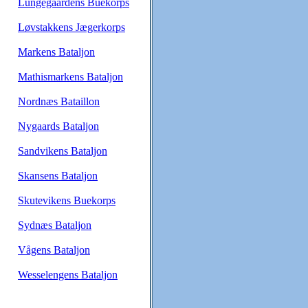
Lungegaardens Buekorps
Løvstakkens Jægerkorps
Markens Bataljon
Mathismarkens Bataljon
Nordnæs Bataillon
Nygaards Bataljon
Sandvikens Bataljon
Skansens Bataljon
Skutevikens Buekorps
Sydnæs Bataljon
Vågens Bataljon
Wesselengens Bataljon