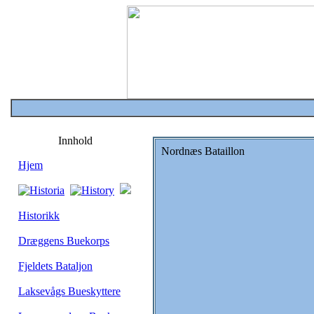
Innhold
Nordnæs Bataillon
Hjem
Historikk
Dræggens Buekorps
Fjeldets Bataljon
Laksevågs Bueskyttere