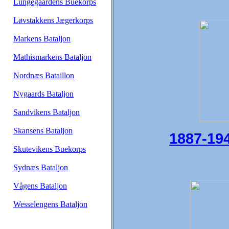
Lungegaardens Buekorps
Løvstakkens Jægerkorps
Markens Bataljon
Mathismarkens Bataljon
Nordnæs Bataillon
Nygaards Bataljon
Sandvikens Bataljon
Skansens Bataljon
1887-19
Skutevikens Buekorps
Sydnæs Bataljon
Vågens Bataljon
Wesselengens Bataljon