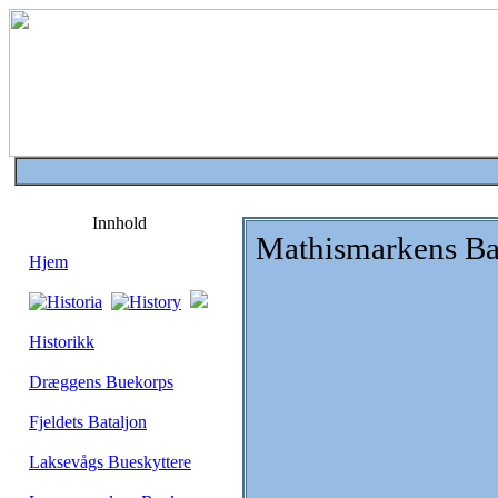
Innhold
Mathismarkens Ba
Hjem
Historikk
Dræggens Buekorps
Fjeldets Bataljon
Laksevågs Bueskyttere