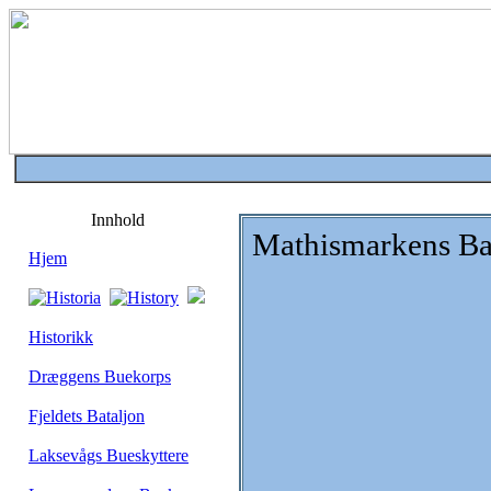
Innhold
Mathismarkens Ba
Hjem
Historikk
Dræggens Buekorps
Fjeldets Bataljon
Laksevågs Bueskyttere