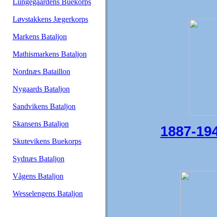
Lungegaardens Buekorps
Løvstakkens Jægerkorps
Markens Bataljon
Mathismarkens Bataljon
Nordnæs Bataillon
Nygaards Bataljon
Sandvikens Bataljon
Skansens Bataljon
1887-19
Skutevikens Buekorps
Sydnæs Bataljon
Vågens Bataljon
Wesselengens Bataljon