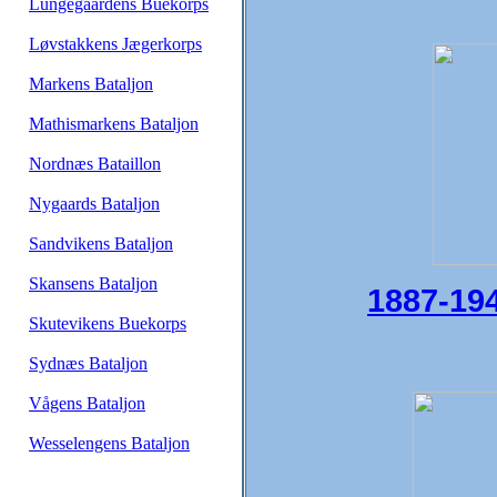
Lungegaardens Buekorps
Løvstakkens Jægerkorps
Markens Bataljon
Mathismarkens Bataljon
Nordnæs Bataillon
Nygaards Bataljon
Sandvikens Bataljon
Skansens Bataljon
1887-19
Skutevikens Buekorps
Sydnæs Bataljon
Vågens Bataljon
Wesselengens Bataljon