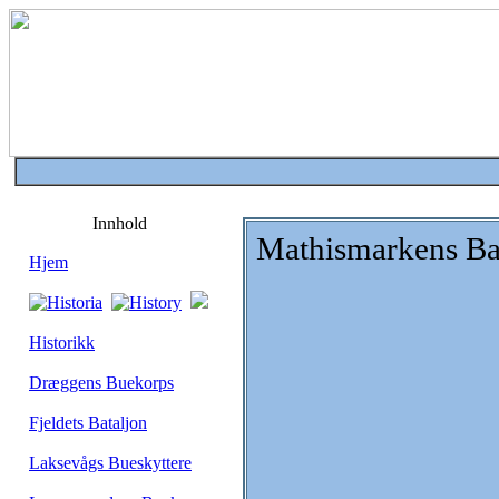
Innhold
Mathismarkens Ba
Hjem
Historikk
Dræggens Buekorps
Fjeldets Bataljon
Laksevågs Bueskyttere