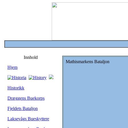
Innhold
Mathismarkens Bataljon
Hjem
Historikk
Dræggens Buekorps
Fjeldets Bataljon
Laksevågs Bueskyttere