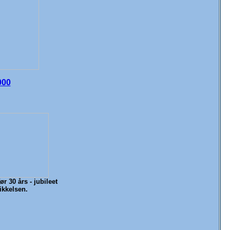
000
r 30 års - jubileet
ikkelsen.