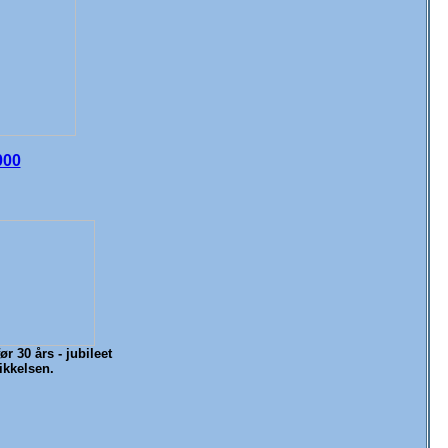
000
r 30 års - jubileet
ikkelsen.