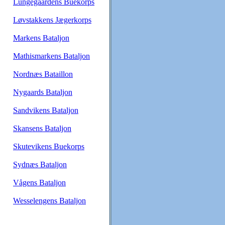
Lungegaardens Buekorps
Løvstakkens Jægerkorps
Markens Bataljon
Mathismarkens Bataljon
Nordnæs Bataillon
Nygaards Bataljon
Sandvikens Bataljon
Skansens Bataljon
Skutevikens Buekorps
Sydnæs Bataljon
Vågens Bataljon
Wesselengens Bataljon