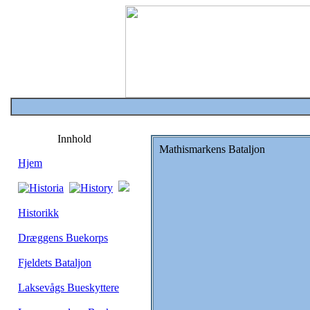
Innhold
Mathismarkens Bataljon
Hjem
Historikk
Dræggens Buekorps
Fjeldets Bataljon
Laksevågs Bueskyttere