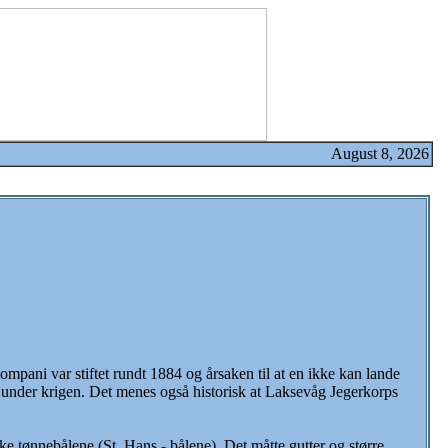
August 8, 2026
mpani var stiftet rundt 1884 og årsaken til at en ikke kan lande
g under krigen. Det menes også historisk at Laksevåg Jegerkorps
e tønnebålene (St. Hans - bålene). Det måtte gutter og større