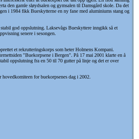
verta den gamle sløydsalen og gymsalen til Damsgård skole. Da det
dagen i 1984 fikk Bueskytterne en ny fane med aluminiums stang og
stabil god oppslutning. Laksevågs Bueskyttere inngikk så et
oppvisning senere i sesongen.
pprettet et rekrutteringskorps som heter Holmens Kompani.
nternettsiden "Buekorpsene i Bergen". På 17 mai 2001 klarte en å
l oppslutning fra en 50 til 70 gutter på linje og det er over
or hovedkomiteen for buekorpsenes dag i 2002.