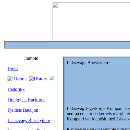
Innhold
Laksevågs Bueskyttere
Hjem
Historikk
Dræggens Buekorps
Laksevåg Jegerkorps Kompani sies å
Fjeldets Bataljon
ned på en stor sikkerhets margin e
Kompani var identisk med Laksev
Laksevågs Bueskyttere
Kameratskapet og samholdet blant g