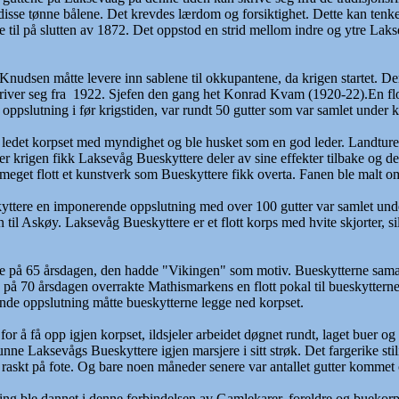
p disse tønne bålene. Det krevdes lærdom og forsiktighet. Dette kan ten
 til på slutten av 1872. Det oppstod en strid mellom indre og ytre Laks
udsen måtte levere inn sablene til okkupantene, da krigen startet. Der fi
river seg fra 1922. Sjefen den gang het Konrad Kvam (1920-22).En flo
 oppslutning i før krigstiden, var rundt 50 gutter som var samlet under
 ledet korpset med myndighet og ble husket som en god leder. Landturene 
der krigen fikk Laksevåg Bueskyttere deler av sine effekter tilbake og d
eget flott et kunstverk som Bueskyttere fikk overta. Fanen ble malt om s
tere en imponerende oppslutning med over 100 gutter var samlet under 
til Askøy. Laksevåg Bueskyttere er et flott korps med hvite skjorter, silk
ne på 65 årsdagen, den hadde "Vikingen" som motiv. Bueskytterne sam
 på 70 årsdagen overrakte Mathismarkens en flott pokal til bueskyttern
ende oppslutning måtte bueskytterne legge ned korpset.
r å få opp igjen korpset, ildsjeler arbeidet døgnet rundt, laget buer og 
unne Laksevågs Bueskyttere igjen marsjere i sitt strøk. Det fargerike stil
 raskt på fote. Og bare noen måneder senere var antallet gutter kommet 
g ble dannet i denne forbindelsen av Gamlekarer, foreldre og buekorps in