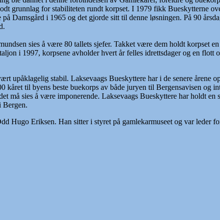
dt grunnlag for stabiliteten rundt korpset. I 1979 fikk Bueskytterne o
e på Damsgård i 1965 og det gjorde sitt til denne løsningen. På 90 års
d.
sen sies å være 80 tallets sjefer. Takket være dem holdt korpset en 
on i 1997, korpsene avholder hvert år felles idrettsdager og en flott 
rt upåklagelig stabil. Laksevaags Bueskyttere har i de senere årene o
0 kåret til byens beste buekorps av både juryen til Bergensavisen og i
et må sies å være imponerende. Laksevaags Bueskyttere har holdt en stabi
 i Bergen.
dd Hugo Eriksen. Han sitter i styret på gamlekarmuseet og var leder f