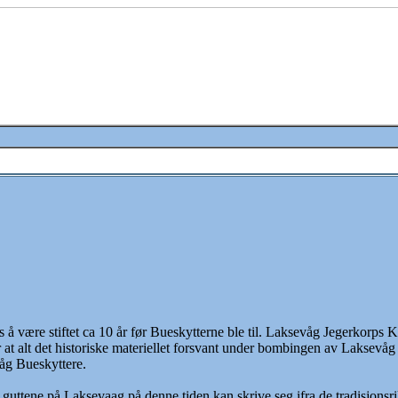
 være stiftet ca 10 år før Bueskytterne ble til. Laksevåg Jegerkorps Ko
r at alt det historiske materiellet forsvant under bombingen av Laksevå
åg Bueskyttere.
uttene på Laksevaag på denne tiden kan skrive seg ifra de tradisjonsrik