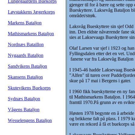
Lungegaardens Buekorps
gjenger til for å bære og sette op
Bueskyttere. Laksevåg Bataljon ble
Løvstakkens Jægerkorps
området/strøk.
Markens Bataljon
Laksvåg Bueskyttere sin sjef Odd Kn
inn. Den eldste nåværende fane sk
Mathismarkens Bataljon
sies at Laksevaags Bueskyttere sin
Nordnæs Bataillon
Olaf Larsen var sjef i 1923 og han
Fyllingsdalen etter det en vet. Un
Nygaards Bataljon
fanene var fra Laksevåg Bataljon m
Sandvikens Bataljon
I 1945-46 hadde Laksevaag Bueskyt
"Alfen" til turen over Puddefjorden 
Skansens Bataljon
skue på 17 mai i Bergens i gater.
Skutevikens Buekorps
I 1960 fikk bueskytterne en ny fa
til Mathismarkens Bataljon. I 1964
Sydnæs Bataljon
framtil 1970.På grunn av en svikt
Vågens Bataljon
Høsten 1978 begynte en å arbeide fo
og brikkene falt på plass. I 1979 k
Wesselengens Bataljon
være en rekord å få et buekorps så
Laksevaags Bueskytteres Velforenin