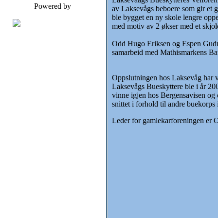
Powered by
av Laksevågs beboere som gir et go
ble bygget en ny skole lengre opp
med motiv av 2 økser med et skjol
Odd Hugo Eriksen og Espen Gudmund
samarbeid med Mathismarkens Batalj
Oppslutningen hos Laksevåg har væ
Laksevågs Bueskyttere ble i år 200
vinne igjen hos Bergensavisen og d
snittet i forhold til andre buekorps
Leder for gamlekarforeningen er O