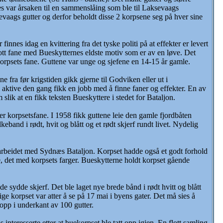
kes var årsaken til en sammenslåing som ble til Laksevaags
evaags gutter og derfor beholdt disse 2 korpsene seg på hver sine
nnes idag en kvittering fra det tyske politi på at effekter er levert
tt fane med Bueskytternes eldste motiv som er av en løve. Det
 korpsets fane. Guttene var unge og sjefene en 14-15 år gamle.
fra før krigstiden gikk gjerne til Godviken eller ut i
e aktive den gang fikk en jobb med å finne faner og effekter. En av
lik at en fikk teksten Bueskyttere i stedet for Bataljon.
korpsetsfane. I 1958 fikk guttene leie den gamle fjordbåten
eband i rødt, hvit og blått og et rødt skjerf rundt livet. Nydelig
arbeidet med Sydnæs Bataljon. Korpset hadde også et godt forhold
e, det med korpsets farger. Bueskytterne holdt korpset gående
de sydde skjerf. Det ble laget nye brede bånd i rødt hvitt og blått
ige korpset var atter å se på 17 mai i byens gater. Det må sies å
opp i underkant av 100 gutter.
teresserte etter at buekorpset ble tatt opp igjen. En flott samling