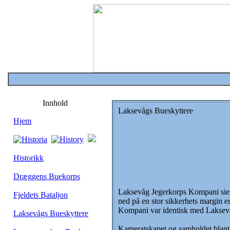
Innhold
Laksevågs Bueskyttere
Hjem
Historikk
Dræggens Buekorps
Laksevåg Jegerkorps Kompani sies å
Fjeldets Bataljon
ned på en stor sikkerhets margin e
Kompani var identisk med Laksev
Laksevågs Bueskyttere
Kameratskapet og samholdet blant g