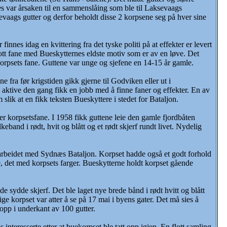
kes var årsaken til en sammenslåing som ble til Laksevaags
evaags gutter og derfor beholdt disse 2 korpsene seg på hver sine
nnes idag en kvittering fra det tyske politi på at effekter er levert
tt fane med Bueskytternes eldste motiv som er av en løve. Det
 korpsets fane. Guttene var unge og sjefene en 14-15 år gamle.
fra før krigstiden gikk gjerne til Godviken eller ut i
e aktive den gang fikk en jobb med å finne faner og effekter. En av
lik at en fikk teksten Bueskyttere i stedet for Bataljon.
korpsetsfane. I 1958 fikk guttene leie den gamle fjordbåten
eband i rødt, hvit og blått og et rødt skjerf rundt livet. Nydelig
arbeidet med Sydnæs Bataljon. Korpset hadde også et godt forhold
e, det med korpsets farger. Bueskytterne holdt korpset gående
de sydde skjerf. Det ble laget nye brede bånd i rødt hvitt og blått
ige korpset var atter å se på 17 mai i byens gater. Det må sies å
opp i underkant av 100 gutter.
teresserte etter at buekorpset ble tatt opp igjen. En flott samling