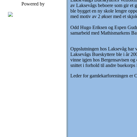
Powered by
av Laksevågs beboere som gir et go
ble bygget en ny skole lengre opp
med motiv av 2 økser med et skjol
Odd Hugo Eriksen og Espen Gudmund
samarbeid med Mathismarkens Batalj
Oppslutningen hos Laksevåg har væ
Laksevågs Bueskyttere ble i år 200
vinne igjen hos Bergensavisen og d
snittet i forhold til andre buekorps
Leder for gamlekarforeningen er O