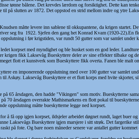
p disse tønne bålene. Det krevdes lærdom og forsiktighet. Dette kan ten
 til på slutten av 1872. Det oppstod en strid mellom indre og ytre Laks
udsen måtte levere inn sablene til okkupantene, da krigen startet. Der fi
river seg fra 1922. Sjefen den gang het Konrad Kvam (1920-22).En flo
 oppslutning i før krigstiden, var rundt 50 gutter som var samlet under
 ledet korpset med myndighet og ble husket som en god leder. Landturene 
der krigen fikk Laksevåg Bueskyttere deler av sine effekter tilbake og d
eget flott et kunstverk som Bueskyttere fikk overta. Fanen ble malt om s
tere en imponerende oppslutning med over 100 gutter var samlet under 
til Askøy. Laksevåg Bueskyttere er et flott korps med hvite skjorter, silk
ne på 65 årsdagen, den hadde "Vikingen" som motiv. Bueskytterne sam
 på 70 årsdagen overrakte Mathismarkens en flott pokal til bueskyttern
ende oppslutning måtte bueskytterne legge ned korpset.
r å få opp igjen korpset, ildsjeler arbeidet døgnet rundt, laget buer og 
unne Laksevågs Bueskyttere igjen marsjere i sitt strøk. Det fargerike stil
 raskt på fote. Og bare noen måneder senere var antallet gutter kommet 
g ble dannet i denne forbindelsen av Gamlekarer, foreldre og buekorps in