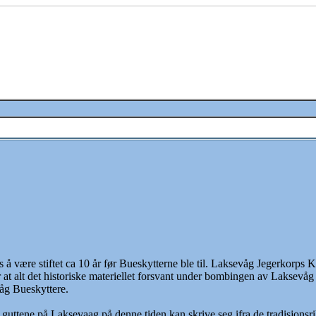
 være stiftet ca 10 år før Bueskytterne ble til. Laksevåg Jegerkorps Ko
r at alt det historiske materiellet forsvant under bombingen av Laksevå
åg Bueskyttere.
uttene på Laksevaag på denne tiden kan skrive seg ifra de tradisjonsrik