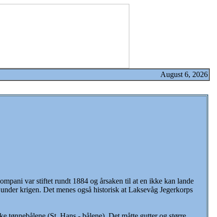
August 6, 2026
mpani var stiftet rundt 1884 og årsaken til at en ikke kan lande
g under krigen. Det menes også historisk at Laksevåg Jegerkorps
e tønnebålene (St. Hans - bålene). Det måtte gutter og større