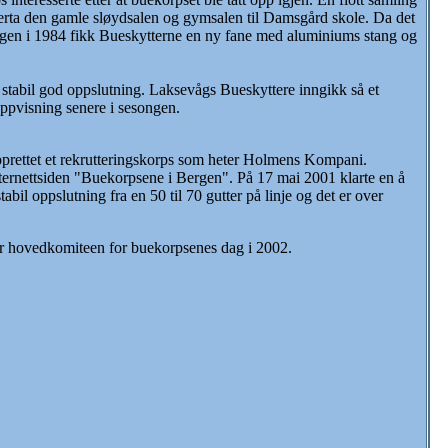
verta den gamle sløydsalen og gymsalen til Damsgård skole. Da det
dagen i 1984 fikk Bueskytterne en ny fane med aluminiums stang og
stabil god oppslutning. Laksevågs Bueskyttere inngikk så et
oppvisning senere i sesongen.
pprettet et rekrutteringskorps som heter Holmens Kompani.
nternettsiden "Buekorpsene i Bergen". På 17 mai 2001 klarte en å
l oppslutning fra en 50 til 70 gutter på linje og det er over
or hovedkomiteen for buekorpsenes dag i 2002.