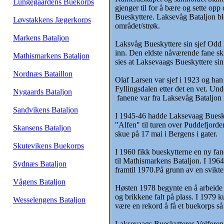
Lungegaardens Buekorps
gjenger til for å bære og sette op
Bueskyttere. Laksevåg Bataljon ble
Løvstakkens Jægerkorps
området/strøk.
Markens Bataljon
Laksvåg Bueskyttere sin sjef Odd Kn
inn. Den eldste nåværende fane sk
Mathismarkens Bataljon
sies at Laksevaags Bueskyttere sin
Nordnæs Bataillon
Olaf Larsen var sjef i 1923 og han
Fyllingsdalen etter det en vet. Un
Nygaards Bataljon
fanene var fra Laksevåg Bataljon m
Sandvikens Bataljon
I 1945-46 hadde Laksevaag Bueskyt
"Alfen" til turen over Puddefjorden 
Skansens Bataljon
skue på 17 mai i Bergens i gater.
Skutevikens Buekorps
I 1960 fikk bueskytterne en ny fa
til Mathismarkens Bataljon. I 1964
Sydnæs Bataljon
framtil 1970.På grunn av en svikt
Vågens Bataljon
Høsten 1978 begynte en å arbeide fo
og brikkene falt på plass. I 1979 k
Wesselengens Bataljon
være en rekord å få et buekorps så
Laksevaags Bueskytteres Velforenin