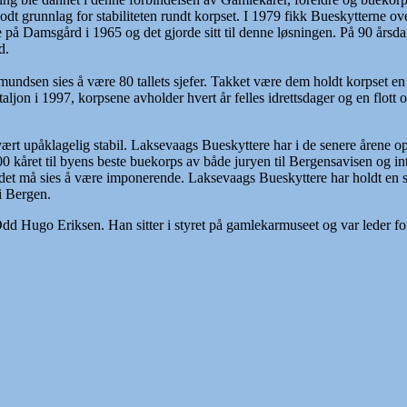
dt grunnlag for stabiliteten rundt korpset. I 1979 fikk Bueskytterne o
e på Damsgård i 1965 og det gjorde sitt til denne løsningen. På 90 års
d.
sen sies å være 80 tallets sjefer. Takket være dem holdt korpset en 
on i 1997, korpsene avholder hvert år felles idrettsdager og en flott 
rt upåklagelig stabil. Laksevaags Bueskyttere har i de senere årene o
0 kåret til byens beste buekorps av både juryen til Bergensavisen og i
et må sies å være imponerende. Laksevaags Bueskyttere har holdt en stabi
 i Bergen.
dd Hugo Eriksen. Han sitter i styret på gamlekarmuseet og var leder f