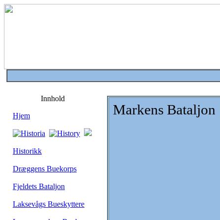
Innhold
Markens Bataljon
Hjem
Historikk
Dræggens Buekorps
Fjeldets Bataljon
Laksevågs Bueskyttere