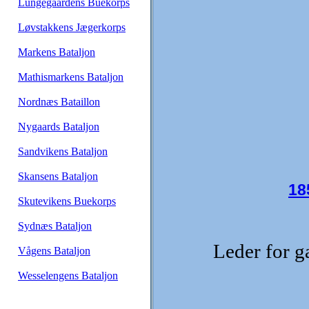
Lungegaardens Buekorps
Løvstakkens Jægerkorps
Markens Bataljon
Mathismarkens Bataljon
Nordnæs Bataillon
Nygaards Bataljon
Sandvikens Bataljon
Skansens Bataljon
18
Skutevikens Buekorps
Sydnæs Bataljon
Leder for g
Vågens Bataljon
Wesselengens Bataljon