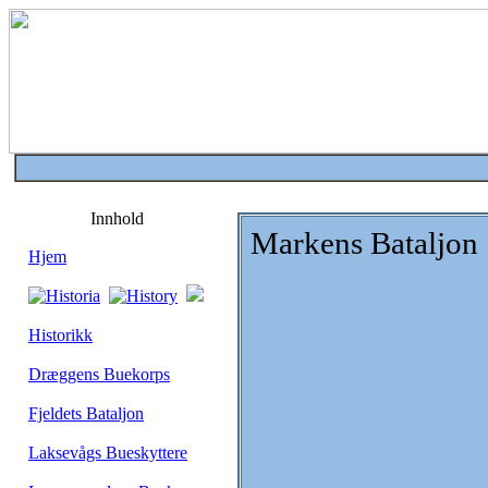
Innhold
Markens Bataljon
Hjem
Historikk
Dræggens Buekorps
Fjeldets Bataljon
Laksevågs Bueskyttere