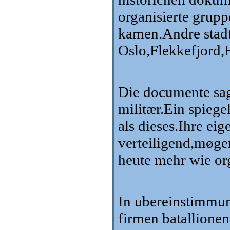
organisierte grup
kamen.Andre stadt
Oslo,Flekkefjord
Die documente sag
militær.Ein spieg
als dieses.Ihre ei
verteiligend,møgen
heute mehr wie or
In ubereinstimmun
firmen batallione