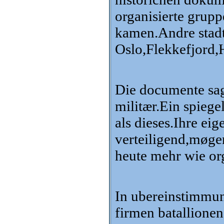
organisierte grup
kamen.Andre stadt
Oslo,Flekkefjord
Die documente sag
militær.Ein spieg
als dieses.Ihre ei
verteiligend,møgen
heute mehr wie or
In ubereinstimmun
firmen batallione