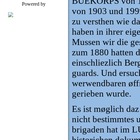
BUEKORPS von
Powered by
von 1903 und 199
zu versthen wie d
haben in ihrer ei
Mussen wir die ge
zum 1880 hatten d
einschliezlich Ber
guards. Und ersuch
werwendbaren øffn
gerieben wurde.
Es ist møglich daz
nicht bestimmtes 
brigaden hat im
historichen doku