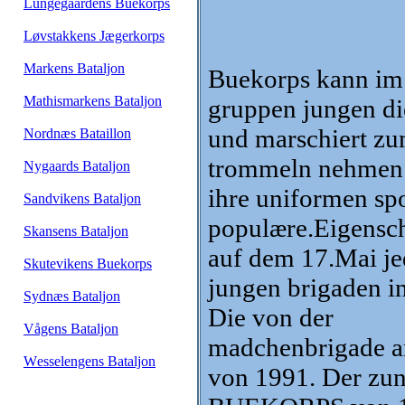
Lungegaardens Buekorps
Løvstakkens Jægerkorps
Markens Bataljon
Buekorps kann im
Mathismarkens Bataljon
gruppen jungen di
und marschiert zu
Nordnæs Bataillon
trommeln nehmen 
Nygaards Bataljon
ihre uniformen spo
Sandvikens Bataljon
populære.Eigenscha
Skansens Bataljon
auf dem 17.Mai jed
Skutevikens Buekorps
jungen brigaden i
Sydnæs Bataljon
Die von der
Vågens Bataljon
madchenbrigade 
Wesselengens Bataljon
von 1991. Der z