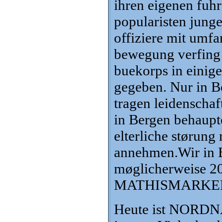
ihren eigenen fuhr
popularisten junge
offiziere mit umf
bewegung verfing s
buekorps in einige
gegeben. Nur in Ber
tragen leidenschaf
in Bergen behaupte
elterliche størung
annehmen.Wir in B
møglicherweise 20
MATHISMARKEN B
Heute ist NORDN