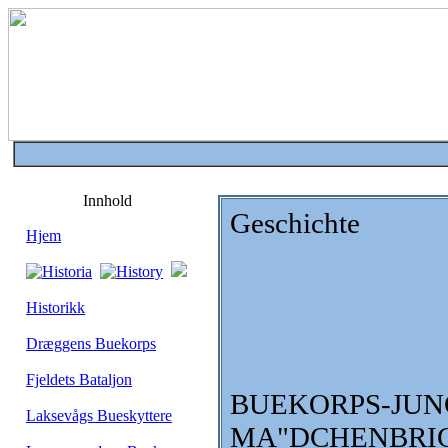
Innhold
Geschichte
Hjem
Historikk
Dræggens Buekorps
Fjeldets Bataljon
BUEKORPS
Laksevågs Bueskyttere
MA"DCHENBRI