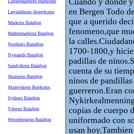
Cuando y donde y
Lungegaardens Buekorps
en Bergen Todo de
Løvstakkens Jægerkorps
que a querido deci
Markens Bataljon
fenomeno,que muc
Mathismarkens Bataljon
la calles.Ciudadan
Nordnæs Bataillon
1700-1800,y hicier
Nygaards Bataljon
padillas de ninos
Sandvikens Bataljon
cuenta de su tiemp
Skansens Bataljon
ninos de pandilla
Skutevikens Buekorps
guerreron.Eran c
Sydnæs Bataljon
Nykirkealmenning
copias de cuerpo d
Vågens Bataljon
uniformado con so
Wesselengens Bataljon
usan hoy.Tambien u