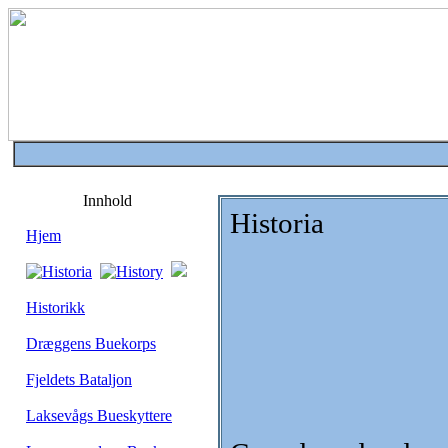
Innhold
Historia
Hjem
Historikk
Dræggens Buekorps
Fjeldets Bataljon
Laksevågs Bueskyttere