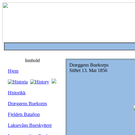
Innhold
Dræggens Buekorps
Stiftet 13. Mai 1856
Hjem
Historikk
Dræggens Buekorps
Fjeldets Bataljon
Laksevågs Bueskyttere