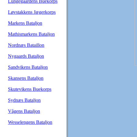
Lungegaardens Buekorps
Løvstakkens Jægerkorps
Markens Bataljon
Mathismarkens Bataljon
Nordnæs Bataillon
Nygaards Bataljon
Sandvikens Bataljon
Skansens Bataljon
Skutevikens Buekorps
Sydnæs Bataljon
Vågens Bataljon
Wesselengens Bataljon