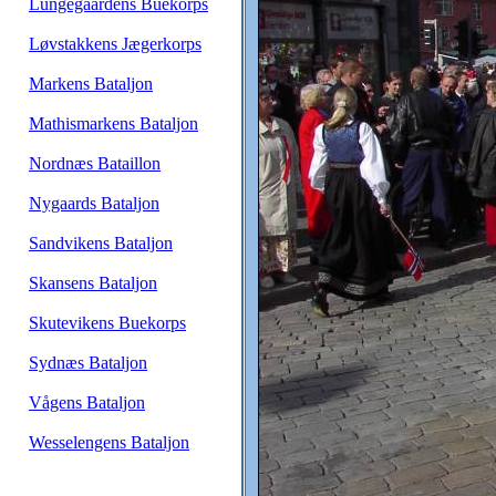
Lungegaardens Buekorps
Løvstakkens Jægerkorps
Markens Bataljon
Mathismarkens Bataljon
Nordnæs Bataillon
Nygaards Bataljon
Sandvikens Bataljon
Skansens Bataljon
Skutevikens Buekorps
Sydnæs Bataljon
Vågens Bataljon
Wesselengens Bataljon