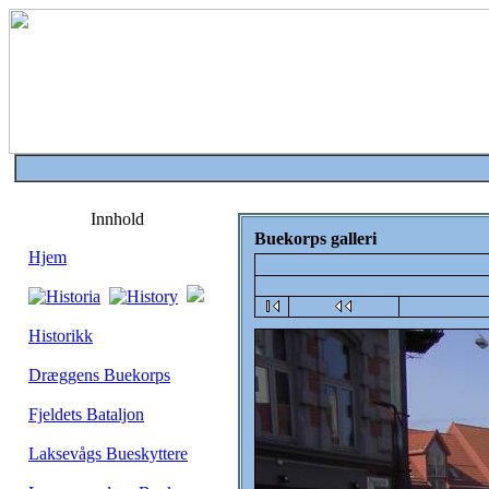
Innhold
Buekorps galleri
Hjem
Historikk
Dræggens Buekorps
Fjeldets Bataljon
Laksevågs Bueskyttere