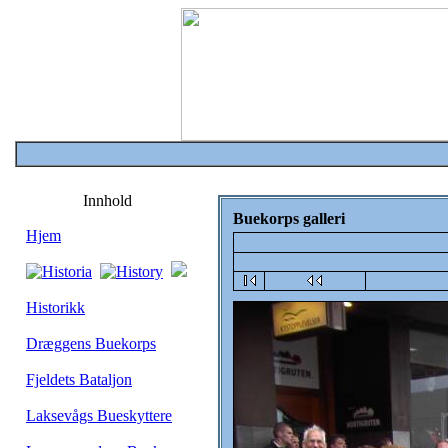
Innhold
Buekorps galleri
Hjem
Historikk
Dræggens Buekorps
Fjeldets Bataljon
Laksevågs Bueskyttere