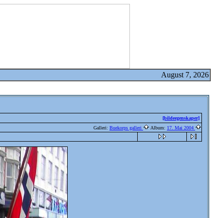
August 7, 2026
[bildeegenskaper]
Galleri:
Buekorps galleri
Album:
17. Mai 2004