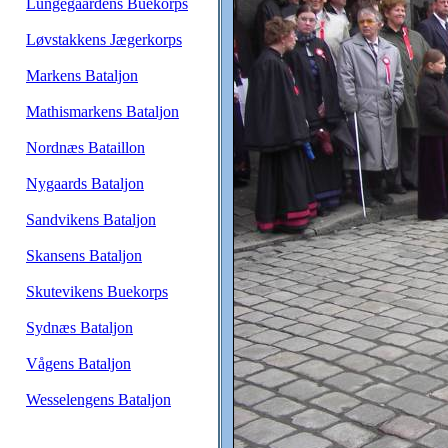
Lungegaardens Buekorps
Løvstakkens Jægerkorps
Markens Bataljon
Mathismarkens Bataljon
Nordnæs Bataillon
Nygaards Bataljon
Sandvikens Bataljon
Skansens Bataljon
Skutevikens Buekorps
Sydnæs Bataljon
Vågens Bataljon
Wesselengens Bataljon