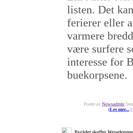
listen. Det k
ferierer eller 
varmere bredd
være surfere s
interesse for 
buekorpsene.
Postet av
Newsadmin
Sønd
(
Les mer...
|
Byrådet skuffer Wesselengen