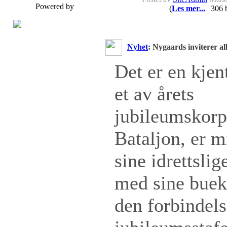
Powered by
(
Les mer...
| 306 
Nyhet
: Nygaards inviterer al
Det er en kjent
et av årets
jubileumskorp
Bataljon, er m
sine idrettslig
med sine bueko
den forbindelse