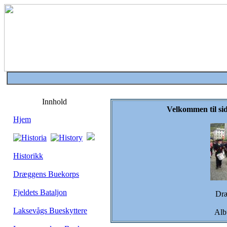
Innhold
Velkommen til si
Hjem
Historikk
Dræggens Buekorps
Fjeldets Bataljon
Dræ
Laksevågs Bueskyttere
Al