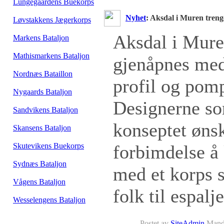
Lungegaardens Buekorps
Nyhet
: Aksdal i Muren trenge
Løvstakkens Jægerkorps
Aksdal i Mure
Markens Bataljon
Mathismarkens Bataljon
gjenåpnes me
Nordnæs Bataillon
profil og pom
Nygaards Bataljon
Designerne so
Sandvikens Bataljon
konseptet ønsk
Skansens Bataljon
Skutevikens Buekorps
forbimdelse å
Sydnæs Bataljon
med et korps 
Vågens Bataljon
folk til espalje
Wesselengens Bataljon
Postet av
SiteAdmin
Manda