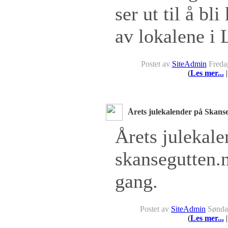
ser ut til å bli
av lokalene i 
Postet av
SiteAdmin
Fredag
(
Les mer...
|
Årets julekalender på Skanse
Årets julekale
skansegutten.n
gang.
Postet av
SiteAdmin
Søndag
(
Les mer...
|