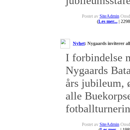
jubileumsstafe
Postet av
SiteAdmin
Onsda
(
Les mer...
| 2298
Nyhet
: Nygaards inviterer al
I forbindelse
Nygaards Bata
års jubileum, 
alle Buekorpse
fotballturneri
Postet av
SiteAdmin
Onsda
(
Les mer...
| 198