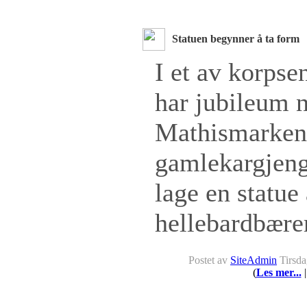
Statuen begynner å ta form
I et av korps
har jubileum n
Mathismarkens
gamlekargjeng t
lage en statue
hellebardbære
Postet av
SiteAdmin
Tirsda
(
Les mer...
|