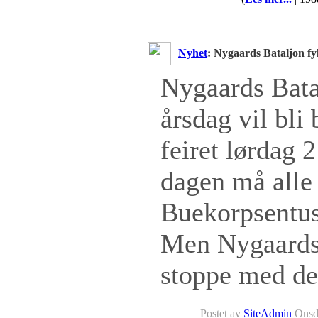
Nyhet
: Nygaards Bataljon fyl
Nygaards Bata
årsdag vil bli
feiret lørdag 
dagen må alle
Buekorpsentus
Men Nygaards 
stoppe med de
Postet av
SiteAdmin
Onsda