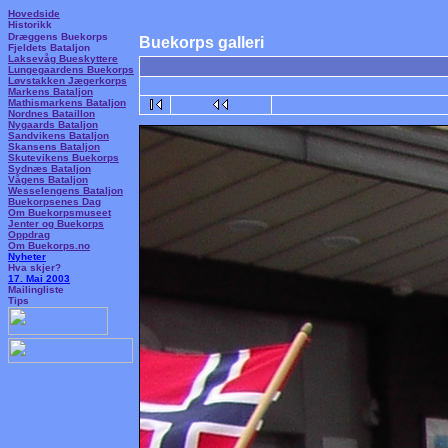
Hovedside
Historikk
Dræggens Buekorps
Buekorps galleri
Fjeldets Bataljon
Laksevåg Bueskyttere
Lungegaardens Buekorps
Løvstakken Jægerkorps
Markens Bataljon
Mathismarkens Bataljon
Nordnes Bataillon
Nygaards Bataljon
Sandvikens Bataljon
Skansens Bataljon
Skutevikens Buekorps
Sydnæs Bataljon
Vågens Bataljon
Wesselengens Bataljon
Buekorpsenes Dag
Om Buekorpsmuseet
Jenter og Buekorps
Oppdrag
Om Buekorps.no
Nyheter
Hva skjer?
17. Mai 2003
Mailingliste
Tips