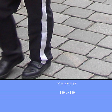
Vågens Bataljon
139 av 139