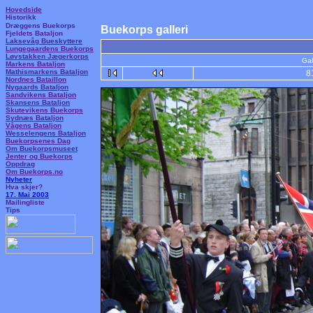
Hovedside
Historikk
Dræggens Buekorps
Buekorps galleri
Fjeldets Bataljon
Laksevåg Bueskyttere
Lungegaardens Buekorps
Løvstakken Jægerkorps
Gal
Markens Bataljon
Mathismarkens Bataljon
8
Nordnes Bataillon
Nygaards Bataljon
Sandvikens Bataljon
Skansens Bataljon
Skutevikens Buekorps
Sydnæs Bataljon
Vågens Bataljon
Wesselengens Bataljon
Buekorpsenes Dag
Om Buekorpsmuseet
Jenter og Buekorps
Oppdrag
Om Buekorps.no
Nyheter
Hva skjer?
17. Mai 2003
Mailingliste
Tips