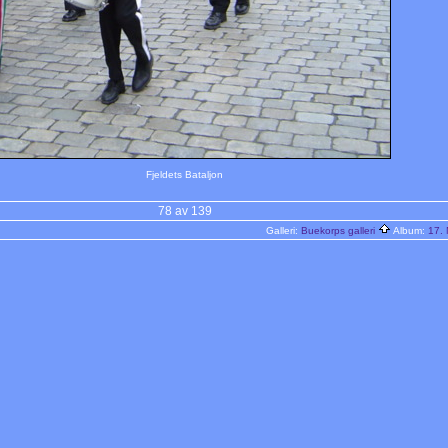
Fjeldets Bataljon
78 av 139
Galleri:
Buekorps galleri
Album:
17.