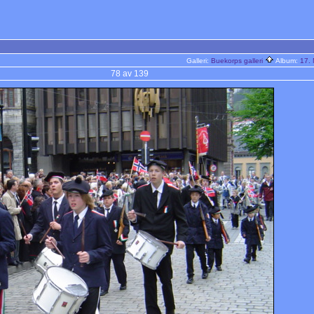
Galleri:
Buekorps galleri
Album:
17.
78 av 139