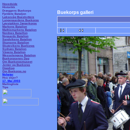
Hovedside
Historikk
Dræggens Buekorps
Buekorps galleri
Fjeldets Bataljon
Laksevåg Bueskyttere
Lungegaardens Buekorps
Løvstakken Jægerkorps
Markens Bataljon
Mathismarkens Bataljon
Nordnes Bataillon
Nygaards Bataljon
Sandvikens Bataljon
Skansens Bataljon
Skutevikens Buekorps
Sydnæs Bataljon
Vågens Bataljon
Wesselengens Bataljon
Buekorpsenes Dag
Om Buekorpsmuseet
Jenter og Buekorps
Oppdrag
Om Buekorps.no
Nyheter
Hva skjer?
17. Mai 2003
Mailingliste
Tips